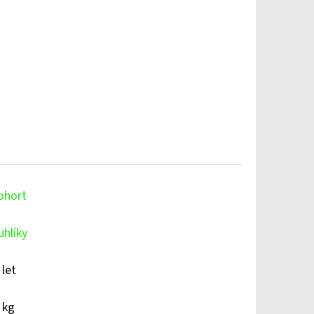
ohort
uhlíky
 let
 kg