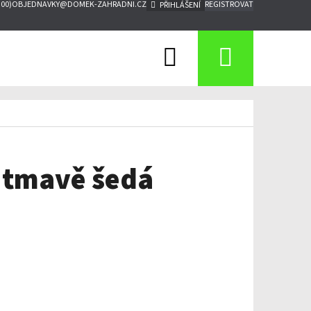
:00)
OBJEDNAVKY@DOMEK-ZAHRADNI.CZ
REGISTROVAT
PŘIHLÁŠENÍ
Hledat
Nákupn
košík
, tmavě šedá