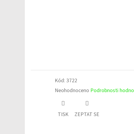
Kód:
3722
Průměrné
Neohodnoceno
Podrobnosti hodno
hodnocení
produktu
TISK
ZEPTAT SE
je
0,0