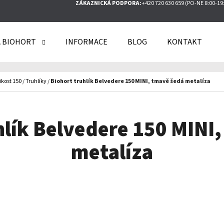
ZÁKAZNICKÁ PODPORA:
+420 720 630 659 (PO-NE 8:00-19
 BIOHORT
INFORMACE
BLOG
KONTAKT
O POTŘEBUJETE NAJÍT?
ikost 150
/
Truhlíky
/
Biohort truhlík Belvedere 150 MINI, tmavě šedá metalíza
HLEDAT
hlík Belvedere 150 MINI
metalíza
DOPORUČUJEME