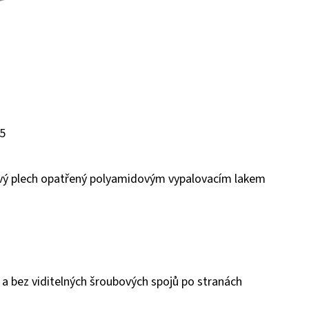
45
ový plech opatřený polyamidovým vypalovacím lakem
 a bez viditelných šroubových spojů po stranách