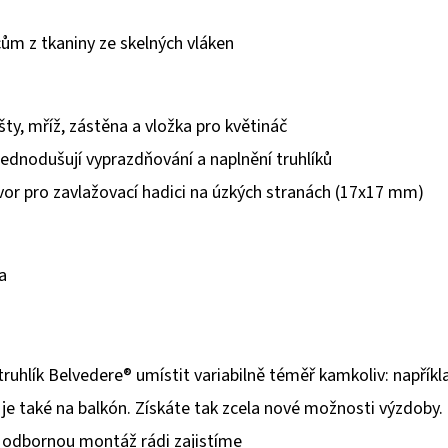
ům z tkaniny ze skelných vláken
lišty, mříž, zástěna a vložka pro květináč
jednodušují vyprazdňování a naplnění truhlíků
tvor pro zavlažovací hadici na úzkých stranách (17x17 mm)
a
ruhlík Belvedere® umístit variabilně téměř kamkoliv: napříkl
je také na balkón. Získáte tak zcela nové možnosti výzdoby.
odbornou montáž rádi zajistíme