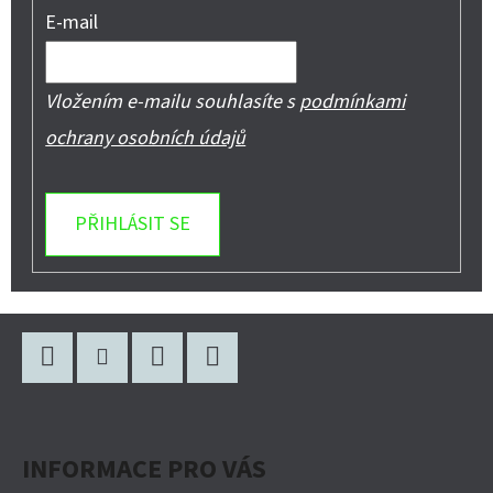
E-mail
Vložením e-mailu souhlasíte s
podmínkami
ochrany osobních údajů
PŘIHLÁSIT SE
Z
Á
P
Facebook
Instagram
WhatsApp
YouTube
A
INFORMACE PRO VÁS
T