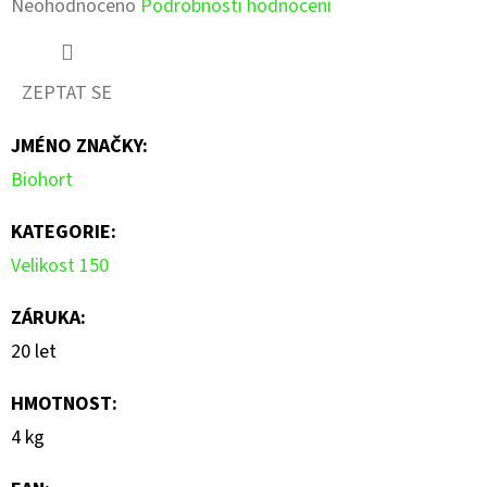
Průměrné
Neohodnoceno
Podrobnosti hodnocení
hodnocení
produktu
ZEPTAT SE
je
JMÉNO ZNAČKY
:
0,0
Biohort
z
5
KATEGORIE
:
hvězdiček.
Velikost 150
ZÁRUKA
:
20 let
HMOTNOST
:
4 kg