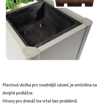
E
T
E
N
A
J
Í
T
?
Plastová vložka pro snadnější sázení, je umístěna na
dvojité podlážce.
HLEDAT
Otvory pro drenáž lze vrtat bez problémů.