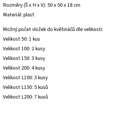
Rozměry (Š x H x V): 50 x 50 x 18 cm
D
Materiál: plast
O
P
Možný počet vložek do květináčů dle velikosti:
O
Velikost 50: 1 kus
R
Velikost 100: 2 kusy
U
Č
Velikost 150: 3 kusy
U
Velikost 200: 4 kusy
J
Velikost L100: 3 kusy
E
Velikost L150: 5 kusů
M
E
Velikost L200: 7 kusů