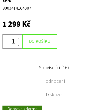
EAN
:
9003414164307
1 299 Kč
DO KOŠÍKU
Související (16)
Hodnocení
Diskuze
Doprava zdarma