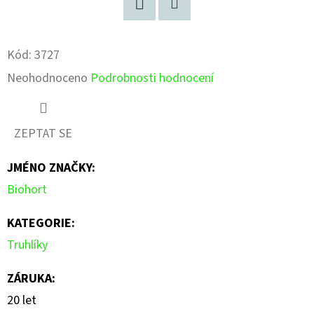
Facebook
Pinterest
Kód:
3727
Průměrné
Neohodnoceno
Podrobnosti hodnocení
hodnocení
produktu
ZEPTAT SE
je
JMÉNO ZNAČKY
:
0,0
Biohort
z
5
KATEGORIE
:
hvězdiček.
Truhlíky
ZÁRUKA
:
20 let