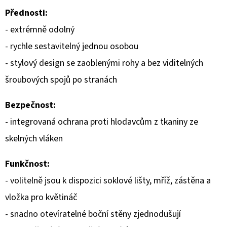
Přednosti:
D
- extrémně odolný
O
- rychle sestavitelný jednou osobou
P
O
- stylový design se zaoblenými rohy a bez viditelných
R
šroubových spojů po stranách
U
Č
Bezpečnost:
U
- integrovaná ochrana proti hlodavcům z tkaniny ze
J
skelných vláken
E
M
Funkčnost:
E
- volitelně jsou k dispozici soklové lišty, mříž, zástěna a
vložka pro květináč
- snadno otevíratelné boční stěny zjednodušují