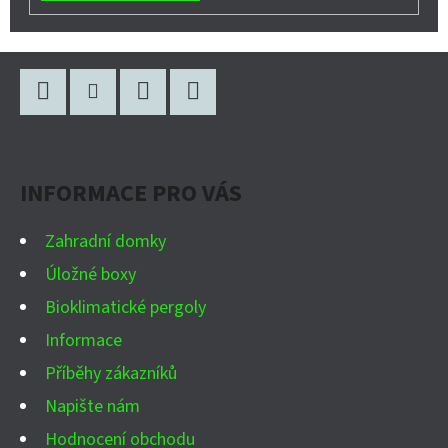
Z
Á
P
Facebook
Instagram
WhatsApp
YouTube
A
INFORMACE PRO VÁS
T
Í
Zahradní domky
Úložné boxy
Bioklimatické pergoly
Informace
Příběhy zákazníků
Napište nám
Hodnocení obchodu