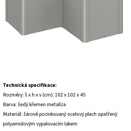
E
T
E
N
A
J
Í
T
?
Technická specifikace:
Rozměry: š x h x v (cm): 102 x 102 x 45
Barva: šedý křemen metalíza
HLEDAT
Materiál: žárově pozinkovaný ocelový plech opatřený
polyamidovým vypalovacím lakem