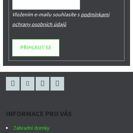
Vložením e-mailu souhlasíte s
podmínkami
ochrany osobních údajů
PŘIHLÁSIT SE
Z
Á
P
Facebook
Instagram
WhatsApp
YouTube
A
INFORMACE PRO VÁS
T
Í
Zahradní domky