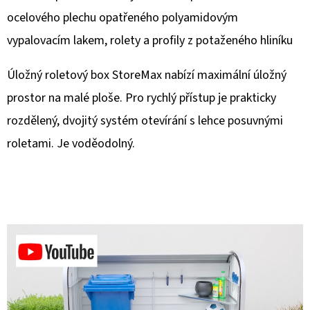
ocelového plechu opatřeného polyamidovým
D
vypalovacím lakem, rolety a profily z potaženého hliníku
O
P
Úložný roletový box StoreMax nabízí maximální úložný
O
prostor na malé ploše. Pro rychlý přístup je prakticky
R
U
rozdělený, dvojitý systém otevírání s lehce posuvnými
Č
roletami. Je voděodolný.
U
J
E
M
E