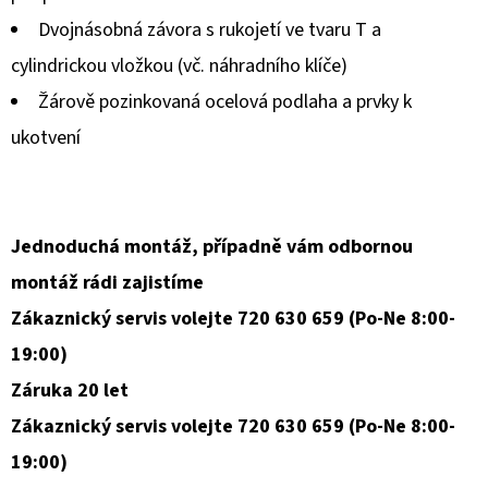
0,0
Dvojnásobná závora s rukojetí ve tvaru T a
z
cylindrickou vložkou (vč. náhradního klíče)
5
Žárově pozinkovaná ocelová podlaha a prvky k
hvězdiček.
ukotvení
Jednoduchá montáž, případně vám odbornou
montáž rádi zajistíme
Zákaznický servis volejte 720 630 659 (Po-Ne 8:00-
19:00)
Záruka 20 let
Zákaznický servis volejte 720 630 659 (Po-Ne 8:00-
19:00)