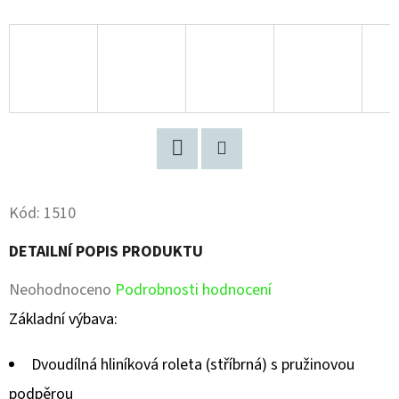
Facebook
Pinterest
Kód:
1510
DETAILNÍ POPIS PRODUKTU
Průměrné
Neohodnoceno
Podrobnosti hodnocení
hodnocení
Základní výbava:
produktu
Dvoudílná hliníková roleta (stříbrná) s pružinovou
je
podpěrou