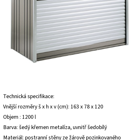
E
T
E
N
A
J
Í
T
?
Technická specifikace:
Vnější rozměry š x h x v (cm): 163 x 78 x 120
Objem : 1200 l
HLEDAT
Barva: šedý křemen metalíza, uvnitř šedobílý
Materiál: postranní stěny ze žárově pozinkovaného