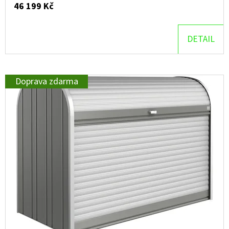
46 199 Kč
D
O
DETAIL
P
O
R
Doprava zdarma
U
Č
U
J
E
M
E