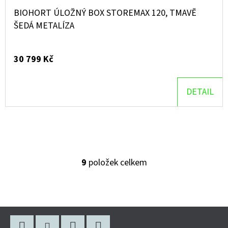
BIOHORT ÚLOŽNÝ BOX STOREMAX 120, TMAVĚ
ŠEDÁ METALÍZA
30 799 Kč
DETAIL
9
položek celkem
O
V
L
Á
Z
D