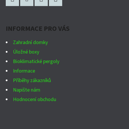
Á
A
P
C
Facebook
Instagram
WhatsApp
YouTube
Í
A
P
INFORMACE PRO VÁS
T
R
Í
V
Zahradní domky
K
Úložné boxy
Y
Bioklimatické pergoly
V
Ý
Informace
P
Příběhy zákazníků
I
Napište nám
S
Hodnocení obchodu
U