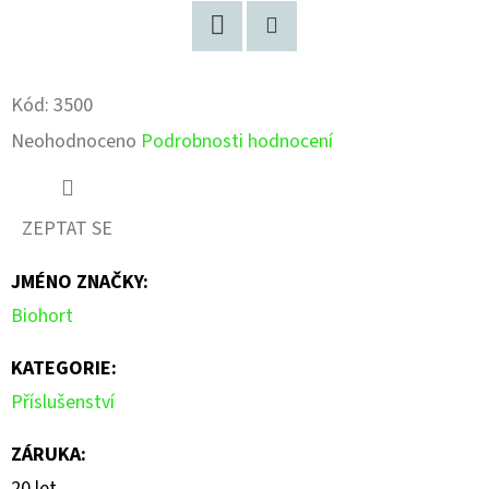
Facebook
Pinterest
Kód:
3500
Průměrné
Neohodnoceno
Podrobnosti hodnocení
hodnocení
produktu
ZEPTAT SE
je
JMÉNO ZNAČKY
:
0,0
Biohort
z
5
KATEGORIE
:
hvězdiček.
Příslušenství
ZÁRUKA
:
20 let