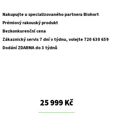
D
Nakupujte u specializovaného partnera Biohort
O
Prémiový rakouský produkt
P
O
Bezkonkurenční cena
R
Zákaznický servis 7 dní v týdnu, volejte 720 630 659
U
Dodání ZDARMA do 3 týdnů
Č
U
J
E
M
E
25 999 Kč