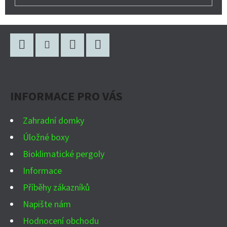
Z
Á
P
Facebook
Instagram
WhatsApp
YouTube
A
INFORMACE PRO VÁS
T
Í
Zahradní domky
Úložné boxy
Bioklimatické pergoly
Informace
Příběhy zákazníků
Napište nám
Hodnocení obchodu