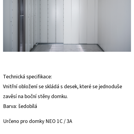
E
T
E
N
A
J
Í
T
Technická specifikace:
?
Vnitřní obložení se skládá s desek, které se jednoduše
zavěsí na boční stěny domku.
Barva: šedobílá
HLEDAT
Určeno pro domky NEO 1C / 3A