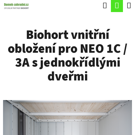
K
Hledat
Náku
Přejít
O
Zpět
Zpět
na
koší
Š
obsah
Biohort vnitřní
Í
C
K
obložení pro NEO 1C /
O
P
3A s jednokřídlými
O
dveřmi
T
Ř
E
B
U
J