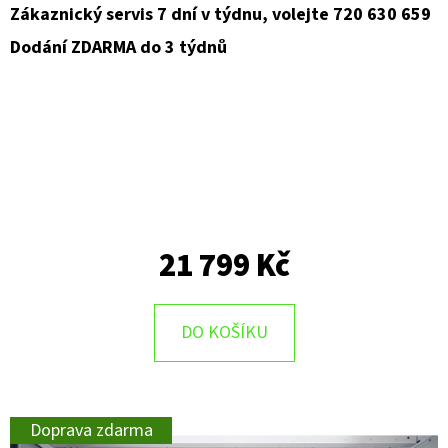
Zákaznický servis 7 dní v týdnu, volejte 720 630 659
D
Dodání ZDARMA do 3 týdnů
O
P
O
R
U
Č
U
J
21 799 Kč
E
M
E
DO KOŠÍKU
Doprava zdarma