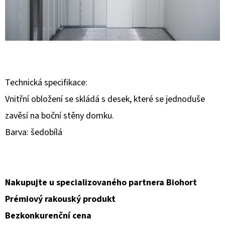
E
T
E
N
A
J
Technická specifikace:
Í
Vnitřní obložení se skládá s desek, které se jednoduše
T
zavěsí na boční stěny domku.
?
Barva: šedobílá
Nakupujte u specializovaného partnera Biohort
HLEDAT
Prémiový rakouský produkt
Bezkonkurenční cena