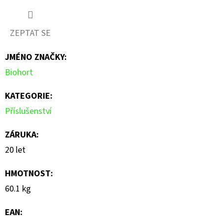
hodnocení
produktu
ZEPTAT SE
je
JMÉNO ZNAČKY
:
0,0
Biohort
z
5
KATEGORIE
:
hvězdiček.
Příslušenství
ZÁRUKA
:
20 let
HMOTNOST
:
60.1 kg
EAN
: