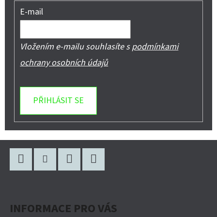
E-mail
Vložením e-mailu souhlasíte s
podmínkami
ochrany osobních údajů
PŘIHLÁSIT SE
Z
Á
P
Facebook
Instagram
WhatsApp
YouTube
A
INFORMACE PRO VÁS
T