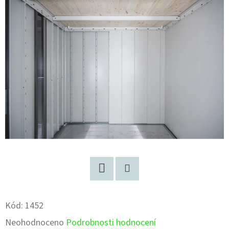
Facebook
Pinterest
Kód:
1452
Průměrné
Neohodnoceno
Podrobnosti hodnocení