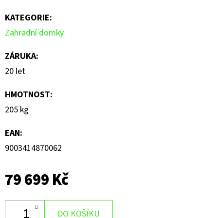
KATEGORIE
:
Zahradní domky
ZÁRUKA
:
20 let
HMOTNOST
:
205 kg
EAN
:
9003414870062
79 699 Kč
DO KOŠÍKU