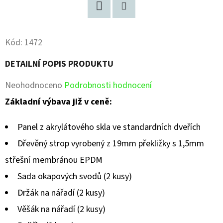
Facebook
Pinterest
Kód:
1472
DETAILNÍ POPIS PRODUKTU
Průměrné
Neohodnoceno
Podrobnosti hodnocení
hodnocení
Základní výbava již v ceně:
produktu
Panel z akrylátového skla ve standardních dveřích
je
Dřevěný strop vyrobený z 19mm překližky s 1,5mm
0,0
střešní membránou EPDM
z
Sada okapových svodů (2 kusy)
5
Držák na nářadí (2 kusy)
hvězdiček.
Věšák na nářadí (2 kusy)