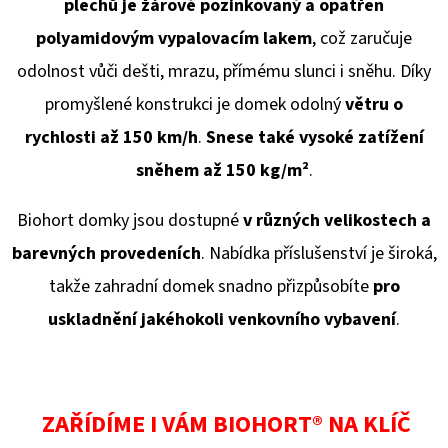
plechů je žárově pozinkovaný a opatřen
polyamidovým vypalovacím lakem
, což zaručuje
odolnost vůči dešti, mrazu, přímému slunci i sněhu. Díky
promyšlené konstrukci je domek odolný
větru o
rychlosti až 150 km/h
.
Snese také vysoké zatížení
sněhem až 150 kg/
m²
.
Biohort domky jsou dostupné
v různých velikostech a
barevných provedeních
. Nabídka příslušenství je široká,
takže zahradní domek snadno přizpůsobíte
pro
uskladnění jakéhokoli venkovního vybavení
.
ZAŘÍDÍME I VÁM BIOHORT® NA KLÍČ