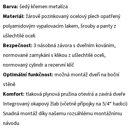
Barva:
šedý křemen metalíza
D
Materiál:
žárově pozinkovaný ocelový plech opatřený
O
polyamidovým vypalovacím lakem, šrouby a panty z
P
O
ušlechtilé oceli
R
Bezpečnost:
3 násobná závora s dveřním kováním,
U
normované zamykání s klikou z ušlechtilé oceli,
Č
normovaný cylindr a rezervní klíč
U
J
Optimální funkčnost:
možná montáž dveří na boční
E
stěně
M
Komfort:
tlaková plynová pružina otevírá a zavírá dveře
E
Integrovaný okapový žlab (včetně přípojky na 5/4“ hadici)
Snadná montáž díky našemu rozsáhlému montážnímu
návodu