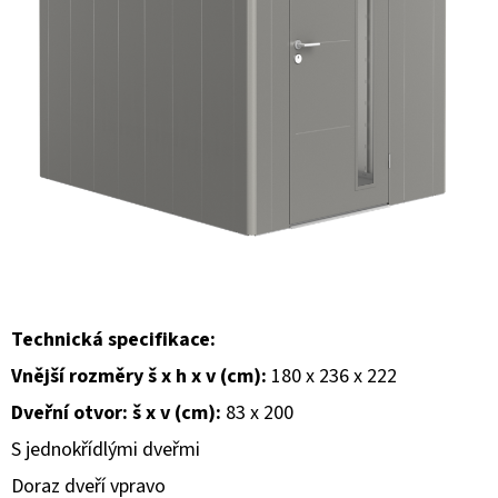
E
T
E
N
A
J
Í
T
?
Technická specifikace:
Vnější rozměry š x h x v (cm):
180 x 236 x 222
Dveřní otvor: š x v (cm):
83 x 200
HLEDAT
S jednokřídlými dveřmi
Doraz dveří vpravo