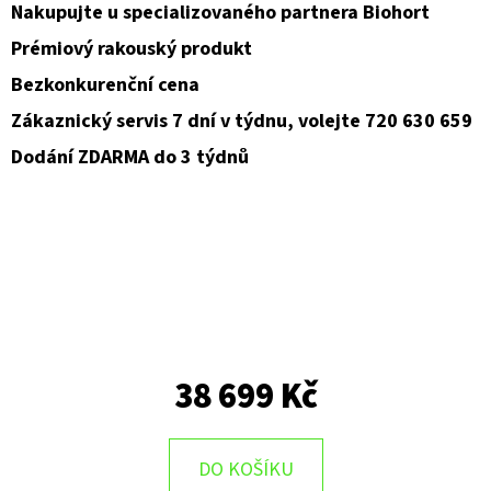
Nakupujte u specializovaného partnera Biohort
D
Prémiový rakouský produkt
O
Bezkonkurenční cena
P
Zákaznický servis 7 dní v týdnu, volejte 720 630 659
O
Dodání ZDARMA do 3 týdnů
R
U
Č
U
J
E
M
E
38 699 Kč
DO KOŠÍKU