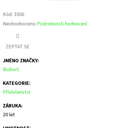
Facebook
Pinterest
Kód:
3506
Průměrné
Neohodnoceno
Podrobnosti hodnocení
hodnocení
produktu
ZEPTAT SE
je
JMÉNO ZNAČKY
:
0,0
Biohort
z
5
KATEGORIE
:
hvězdiček.
Příslušenství
ZÁRUKA
:
20 let