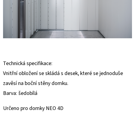
E
T
E
N
A
J
Í
Technická specifikace:
T
Vnitřní obložení se skládá s desek, které se jednoduše
?
zavěsí na boční stěny domku.
Barva: šedobílá
Určeno pro domky NEO 4D
HLEDAT