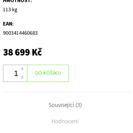
HMOTNOST
:
113 kg
EAN
:
9003414460683
38 699 Kč
DO KOŠÍKU
Související (3)
Hodnocení