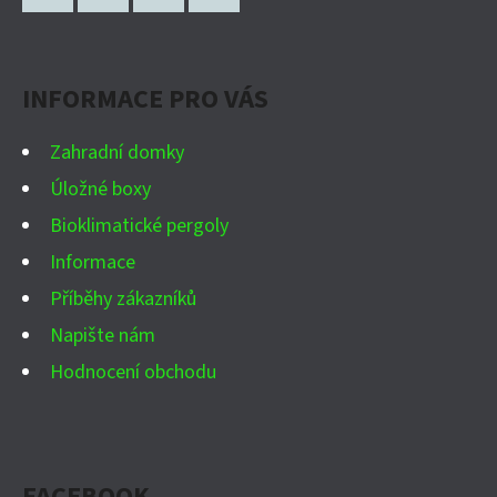
P
Facebook
Instagram
WhatsApp
YouTube
A
INFORMACE PRO VÁS
T
Í
Zahradní domky
Úložné boxy
Bioklimatické pergoly
Informace
Příběhy zákazníků
Napište nám
Hodnocení obchodu
FACEBOOK