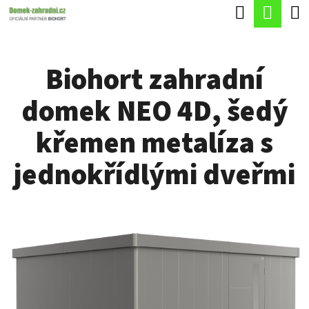
K
Hledat
Náku
Přejít
O
Zpět
Zpět
na
koší
Š
obsah
Biohort zahradní
Í
C
K
domek NEO 4D, šedý
O
P
křemen metalíza s
O
jednokřídlými dveřmi
T
Ř
E
B
U
J