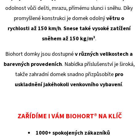
odolnost vůči dešti, mrazu, přímému slunci i sněhu. Díky
promyšlené konstrukci je domek odolný
větru o
rychlosti až 150 km/h
.
Snese také vysoké zatížení
sněhem až 150 kg/
m²
.
Biohort domky jsou dostupné
v různých velikostech a
barevných provedeních
. Nabídka příslušenství je široká,
takže zahradní domek snadno přizpůsobíte
pro
uskladnění jakéhokoli venkovního vybavení
.
ZAŘÍDÍME I VÁM BIOHORT® NA KLÍČ
1000+ spokojených zákazníků