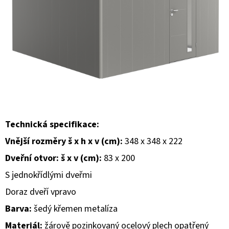
E
T
E
N
A
J
Í
T
Technická specifikace:
?
Vnější rozměry š x h x v (cm):
348 x 348 x 222
Dveřní otvor: š x v (cm):
83 x 200
S jednokřídlými dveřmi
Doraz dveří vpravo
HLEDAT
Barva:
šedý křemen metalíza
Materiál:
žárově pozinkovaný ocelový plech opatřený