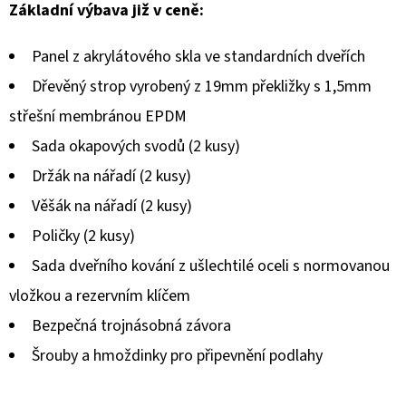
hodnocení
Základní výbava již v ceně:
produktu
Panel z akrylátového skla ve standardních dveřích
je
Dřevěný strop vyrobený z 19mm překližky s 1,5mm
0,0
střešní membránou EPDM
z
Sada okapových svodů (2 kusy)
5
Držák na nářadí (2 kusy)
hvězdiček.
Věšák na nářadí (2 kusy)
Poličky (2 kusy)
Sada dveřního kování z ušlechtilé oceli s normovanou
vložkou a rezervním klíčem
Bezpečná trojnásobná závora
Šrouby a hmoždinky pro připevnění podlahy