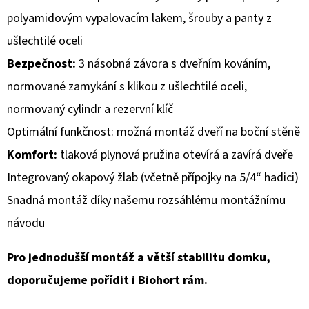
polyamidovým vypalovacím lakem, šrouby a panty z
D
ušlechtilé oceli
O
Bezpečnost:
3 násobná závora s dveřním kováním,
P
O
normované zamykání s klikou z ušlechtilé oceli,
R
normovaný cylindr a rezervní klíč
U
Optimální funkčnost: možná montáž dveří na boční stěně
Č
U
Komfort:
tlaková plynová pružina otevírá a zavírá dveře
J
Integrovaný okapový žlab (včetně přípojky na 5/4“ hadici)
E
Snadná montáž díky našemu rozsáhlému montážnímu
M
návodu
E
Pro jednodušší montáž a větší stabilitu domku,
doporučujeme pořídit i Biohort rám.