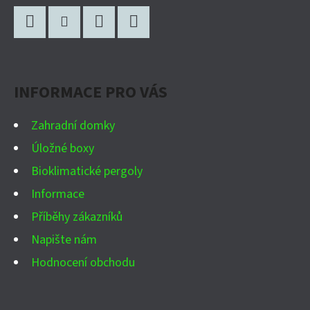
Z
Á
P
Facebook
Instagram
WhatsApp
YouTube
A
INFORMACE PRO VÁS
T
Í
Zahradní domky
Úložné boxy
Bioklimatické pergoly
Informace
Příběhy zákazníků
Napište nám
Hodnocení obchodu