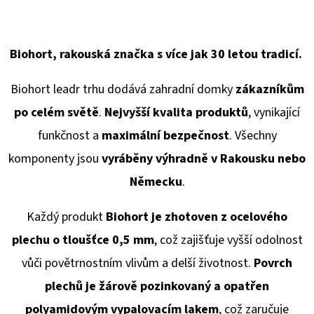
Biohort, rakouská značka s více jak 30 letou tradicí.
Biohort leadr trhu dodává
zahradní domky
zákazníkům
po celém světě
.
Nejvyšší kvalita produktů
, vynikající
funkčnost a
maximální bezpečnost
. Všechny
komponenty jsou
vyráběny výhradně v Rakousku
nebo
Německu
.
Každý produkt
Biohort je zhotoven z ocelového
plechu o tloušťce 0,5 mm
, což zajišťuje vyšší odolnost
vůči povětrnostním vlivům a delší životnost.
Povrch
plechů je žárově pozinkovaný a opatřen
polyamidovým vypalovacím lakem
, což zaručuje