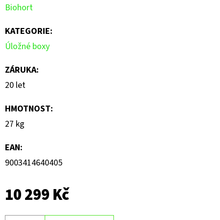
Biohort
KATEGORIE
:
Úložné boxy
ZÁRUKA
:
20 let
HMOTNOST
:
27 kg
EAN
:
9003414640405
10 299 Kč