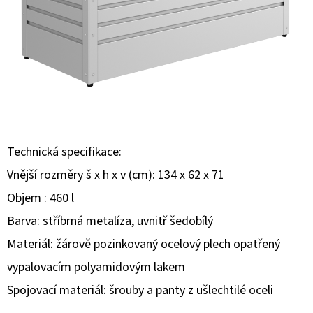
E
T
E
N
A
J
Í
Technická specifikace:
T
Vnější rozměry š x h x v (cm): 134 x 62 x 71
?
Objem : 460 l
Barva: stříbrná metalíza, uvnitř šedobílý
Materiál: žárově pozinkovaný ocelový plech opatřený
vypalovacím polyamidovým lakem
HLEDAT
Spojovací materiál: šrouby a panty z ušlechtilé oceli