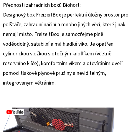
Přednosti zahradních boxů Biohort:
D
Designový box FreizeitBox je perfektní úložný prostor pro
O
polštáře, zahradní náčiní a mnoho jiných věcí, které jinak
P
nemají místo. FreizeitBox je samozřejme plně
O
R
voděodolný, satabilní a má hladké víko. Je opatřen
U
cylindrickou vložkou s otočným knoflíkem (včetně
Č
rezervního klíče), komfortním víkem a otevíráním dveří
U
pomocí tlakové plynové pružiny a neviditelným,
J
E
integrovaným větráním.
M
E