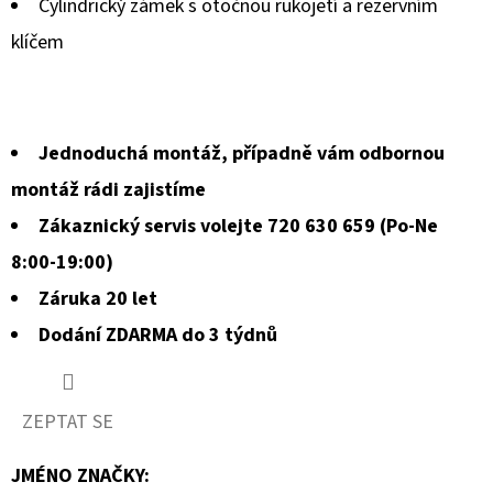
Cylindrický zámek s otočnou rukojetí a rezervním
0,0
klíčem
z
5
hvězdiček.
Jednoduchá montáž, případně vám odbornou
montáž rádi zajistíme
Zákaznický servis volejte 720 630 659 (Po-Ne
8:00-19:00)
Záruka 20 let
Dodání ZDARMA do 3 týdnů
ZEPTAT SE
JMÉNO ZNAČKY
: