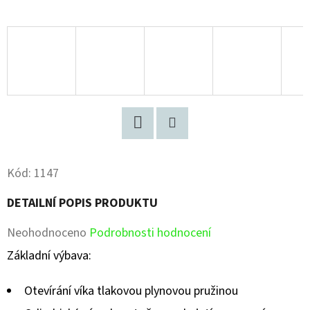
Facebook
Pinterest
Kód:
1147
DETAILNÍ POPIS PRODUKTU
Průměrné
Neohodnoceno
Podrobnosti hodnocení
hodnocení
Základní výbava:
produktu
Otevírání víka tlakovou plynovou pružinou
je