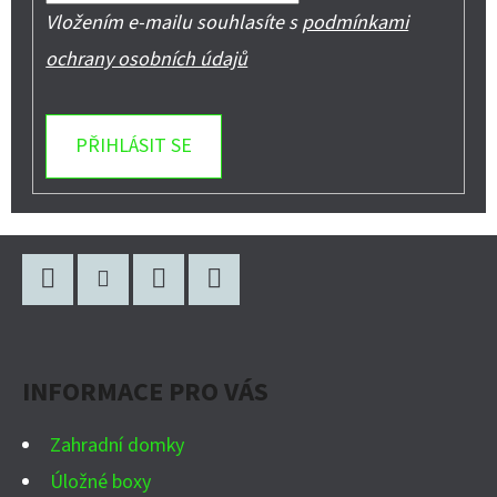
Vložením e-mailu souhlasíte s
podmínkami
ochrany osobních údajů
PŘIHLÁSIT SE
Z
Á
P
Facebook
Instagram
WhatsApp
YouTube
A
INFORMACE PRO VÁS
T
Í
Zahradní domky
Úložné boxy