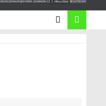
:00)
OBJEDNAVKY@DOMEK-ZAHRADNI.CZ
REGISTROVAT
PŘIHLÁŠENÍ
Hledat
Nákupn
košík