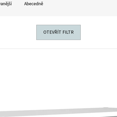
anější
Abecedně
OTEVŘÍT FILTR