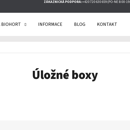
ZÁKAZNICKÁ PODPORA:
+420 720 630 659 (PO-NE 8:00-19
 BIOHORT
INFORMACE
BLOG
KONTAKT
O POTŘEBUJETE NAJÍT?
HLEDAT
Úložné boxy
DOPORUČUJEME