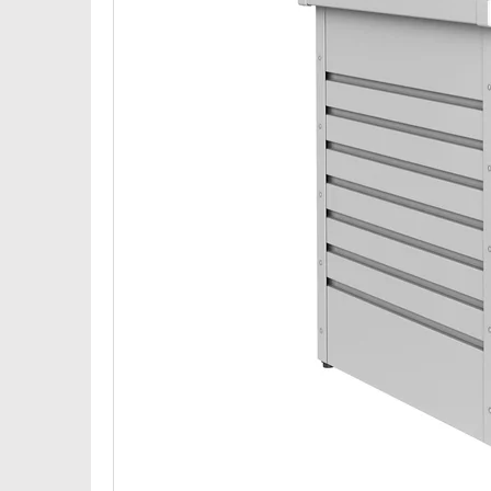
D
U
K
T
Ů