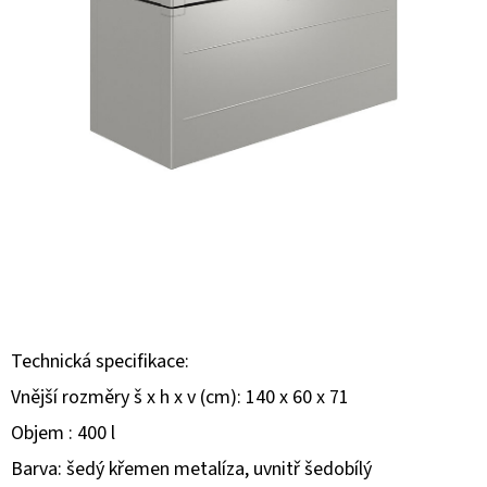
E
T
E
N
A
J
Í
T
?
Technická specifikace:
Vnější rozměry š x h x v (cm): 140 x 60 x 71
HLEDAT
Objem : 400 l
Barva: šedý křemen metalíza, uvnitř šedobílý