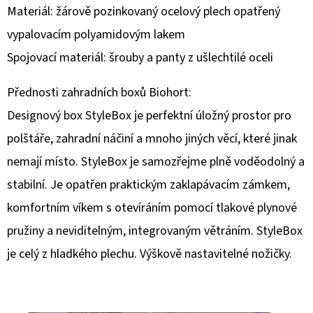
Materiál: žárově pozinkovaný ocelový plech opatřený
D
vypalovacím polyamidovým lakem
O
Spojovací materiál: šrouby a panty z ušlechtilé oceli
P
O
Přednosti zahradních boxů Biohort:
R
Designový box StyleBox je perfektní úložný prostor pro
U
Č
polštáře, zahradní náčiní a mnoho jiných věcí, které jinak
U
nemají místo. StyleBox je samozřejme plně voděodolný a
J
stabilní. Je opatřen praktickým zaklapávacím zámkem,
E
komfortním víkem s otevíráním pomocí tlakové plynové
M
E
pružiny a neviditelným, integrovaným větráním. StyleBox
je celý z hladkého plechu. Výškově nastavitelné nožičky.