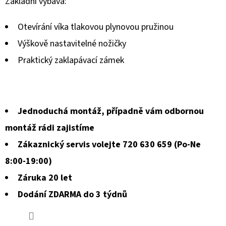
hodnocení
Základní výbava:
produktu
Otevírání víka tlakovou plynovou pružinou
je
Výškově nastavitelné nožičky
0,0
Praktický zaklapávací zámek
z
5
hvězdiček.
Jednoduchá montáž, případně vám odbornou
montáž rádi zajistíme
Zákaznický servis volejte 720 630 659 (Po-Ne
8:00-19:00)
Záruka 20 let
Dodání ZDARMA do 3 týdnů