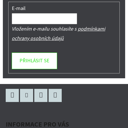
E-mail
Vložením e-mailu souhlasíte s
podmínkami
ochrany osobních údajů
PŘIHLÁSIT SE
Z
Á
P
Facebook
Instagram
WhatsApp
YouTube
A
INFORMACE PRO VÁS
T