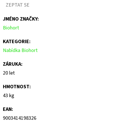
ZEPTAT SE
JMÉNO ZNAČKY
:
Biohort
KATEGORIE
:
Nabídka Biohort
ZÁRUKA
:
20 let
HMOTNOST
:
43 kg
EAN
:
9003414198326