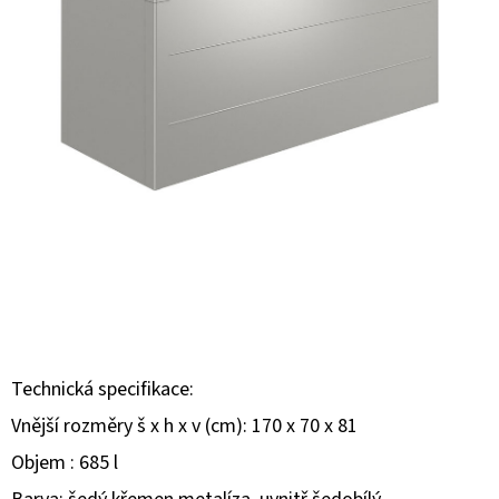
E
T
E
N
A
J
Í
T
?
Technická specifikace:
Vnější rozměry š x h x v (cm): 170 x 70 x 81
HLEDAT
Objem : 685 l