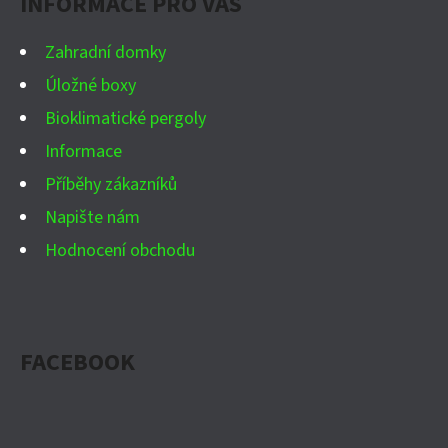
INFORMACE PRO VÁS
T
Í
Zahradní domky
Úložné boxy
Bioklimatické pergoly
Informace
Příběhy zákazníků
Napište nám
Hodnocení obchodu
FACEBOOK