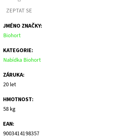
ZEPTAT SE
JMÉNO ZNAČKY
:
Biohort
KATEGORIE
:
Nabídka Biohort
ZÁRUKA
:
20 let
HMOTNOST
:
58 kg
EAN
:
9003414198357