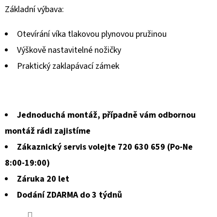
hodnocení
Základní výbava:
produktu
Otevírání víka tlakovou plynovou pružinou
je
Výškově nastavitelné nožičky
5,0
Praktický zaklapávací zámek
z
5
hvězdiček.
Jednoduchá montáž, případně vám odbornou
montáž rádi zajistíme
Zákaznický servis volejte 720 630 659 (Po-Ne
8:00-19:00)
Záruka 20 let
Dodání ZDARMA do 3 týdnů