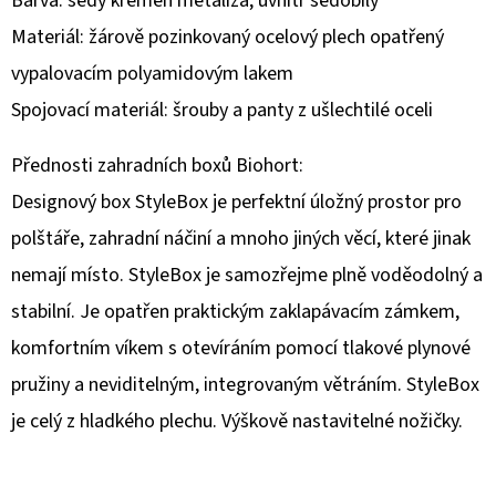
Barva: šedý křemen metalíza, uvnitř šedobílý
Materiál: žárově pozinkovaný ocelový plech opatřený
D
vypalovacím polyamidovým lakem
O
P
Spojovací materiál: šrouby a panty z ušlechtilé oceli
O
R
Přednosti zahradních boxů Biohort:
U
Designový box StyleBox je perfektní úložný prostor pro
Č
polštáře, zahradní náčiní a mnoho jiných věcí, které jinak
U
nemají místo. StyleBox je samozřejme plně voděodolný a
J
E
stabilní. Je opatřen praktickým zaklapávacím zámkem,
M
komfortním víkem s otevíráním pomocí tlakové plynové
E
pružiny a neviditelným, integrovaným větráním. StyleBox
je celý z hladkého plechu. Výškově nastavitelné nožičky.