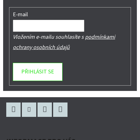
E-mail
Vložením e-mailu souhlasíte s
podmínkami
ochrany osobních údajů
PŘIHLÁSIT SE
Z
Á
P
Facebook
Instagram
WhatsApp
YouTube
A