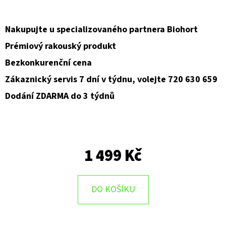
D
Nakupujte u specializovaného partnera Biohort
O
Prémiový rakouský produkt
P
O
Bezkonkurenční cena
R
Zákaznický servis 7 dní v týdnu, volejte 720 630 659
U
Dodání ZDARMA do 3 týdnů
Č
U
J
E
1 499 Kč
M
E
DO KOŠÍKU