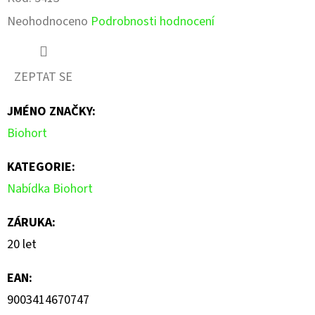
Průměrné
Neohodnoceno
Podrobnosti hodnocení
hodnocení
produktu
ZEPTAT SE
je
JMÉNO ZNAČKY
:
0,0
Biohort
z
5
KATEGORIE
:
hvězdiček.
Nabídka Biohort
ZÁRUKA
:
20 let
EAN
:
9003414670747