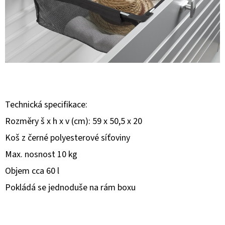
E
T
E
N
A
J
Í
Technická specifikace:
T
Rozměry š x h x v (cm): 59 x 50,5 x 20
?
Koš z černé polyesterové síťoviny
Max. nosnost 10 kg
Objem cca 60 l
Pokládá se jednoduše na rám boxu
HLEDAT