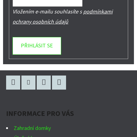
Vložením e-mailu souhlasíte s
podmínkami
ochrany osobních údajů
PŘIHLÁSIT SE
Z
Á
P
Facebook
Instagram
WhatsApp
YouTube
A
INFORMACE PRO VÁS
T
Í
Zahradní domky