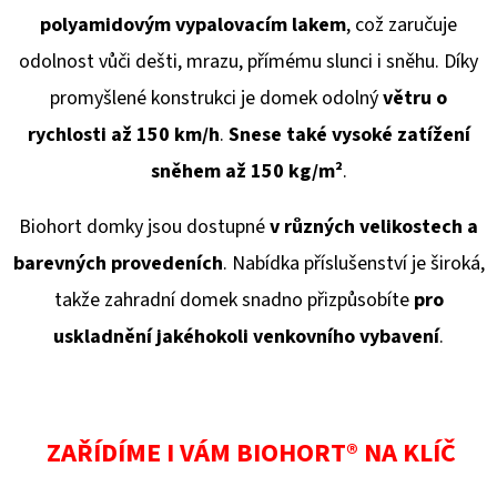
polyamidovým vypalovacím lakem
, což zaručuje
odolnost vůči dešti, mrazu, přímému slunci i sněhu. Díky
promyšlené konstrukci je domek odolný
větru o
rychlosti až 150 km/h
.
Snese také vysoké zatížení
sněhem až 150 kg/
m²
.
Biohort domky jsou dostupné
v různých velikostech a
barevných provedeních
. Nabídka příslušenství je široká,
takže zahradní domek snadno přizpůsobíte
pro
uskladnění jakéhokoli venkovního vybavení
.
ZAŘÍDÍME I VÁM BIOHORT® NA KLÍČ