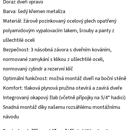
Doraz dveří vpravo
Barva: šedý křemen metalíza
D
O
Materiál: žárově pozinkovaný ocelový plech opatřený
P
polyamidovým vypalovacím lakem, šrouby a panty z
O
ušlechtilé oceli
R
Bezpečnost: 3 násobná závora s dveřním kováním,
U
Č
normované zamykání s klikou z ušlechtilé oceli,
U
normovaný cylindr a rezervní klíč
J
Optimální funkčnost: možná montáž dveří na boční stěně
E
M
Komfort: tlaková plynová pružina otevírá a zavírá dveře
E
Integrovaný okapový žlab (včetně přípojky na 5/4“ hadici)
Snadná montáž díky našemu rozsáhlému montážnímu
návodu