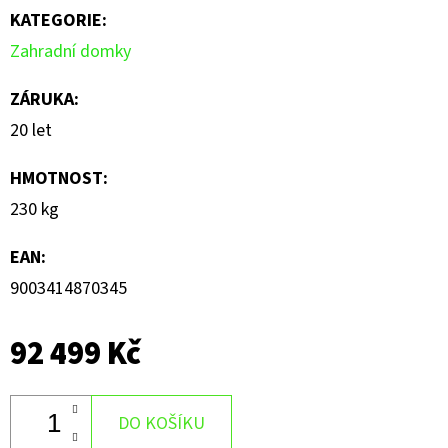
KATEGORIE
:
Zahradní domky
ZÁRUKA
:
20 let
HMOTNOST
:
230 kg
EAN
:
9003414870345
92 499 Kč
DO KOŠÍKU