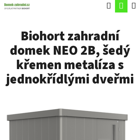
K
Hledat
Náku
Přejít
O
Zpět
Zpět
na
koší
Š
obsah
Biohort zahradní
Í
C
K
domek NEO 2B, šedý
O
P
křemen metalíza s
O
jednokřídlými dveřmi
T
Ř
E
B
U
J