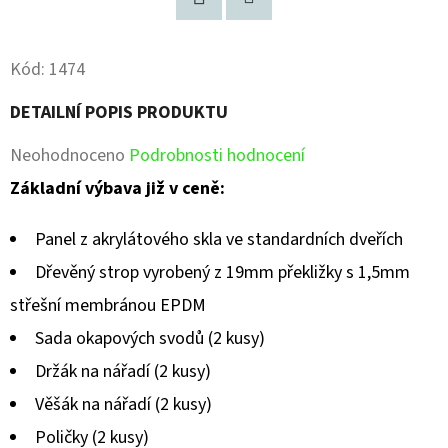
Facebook
Pinterest
Kód:
1474
DETAILNÍ POPIS PRODUKTU
Průměrné
Neohodnoceno
Podrobnosti hodnocení
hodnocení
Základní výbava již v ceně:
produktu
Panel z akrylátového skla ve standardních dveřích
je
Dřevěný strop vyrobený z 19mm překližky s 1,5mm
0,0
střešní membránou EPDM
z
Sada okapových svodů (2 kusy)
5
Držák na nářadí (2 kusy)
hvězdiček.
Věšák na nářadí (2 kusy)
Poličky (2 kusy)