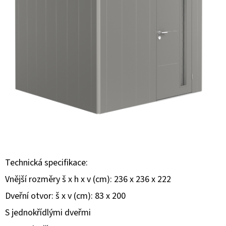
E
T
E
N
A
J
Í
T
?
Technická specifikace:
Vnější rozměry š x h x v (cm): 236 x 236 x 222
Dveřní otvor: š x v (cm): 83 x 200
HLEDAT
S jednokřídlými dveřmi