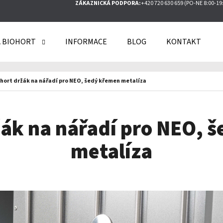
ZÁKAZNICKÁ PODPORA:
+420 720 630 659 (PO-NE 8:00-19
 BIOHORT
INFORMACE
BLOG
KONTAKT
O POTŘEBUJETE NAJÍT?
hort držák na nářadí pro NEO, šedý křemen metalíza
HLEDAT
žák na nářadí pro NEO, 
metalíza
DOPORUČUJEME