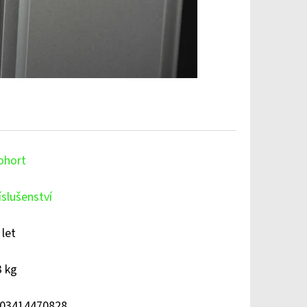
ohort
íslušenství
 let
3 kg
03414470828