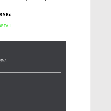
699 Kč
DETAIL
opu.