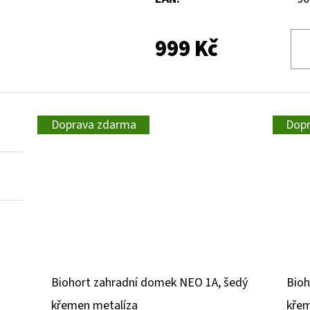
999 Kč
Doprava zdarma
Dop
Biohort zahradní domek NEO 1A, šedý
Bioh
křemen metalíza
křem