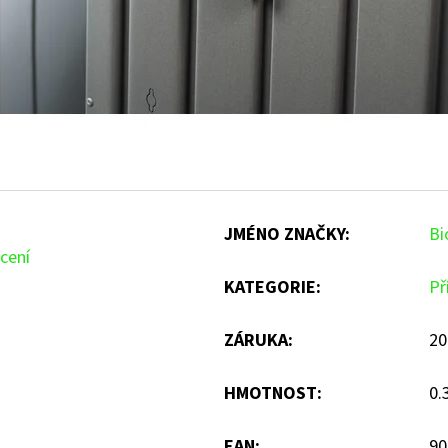
JMÉNO ZNAČKY
:
Bi
cení
KATEGORIE
:
Př
ZÁRUKA
:
20
HMOTNOST
:
0.
EAN
:
90