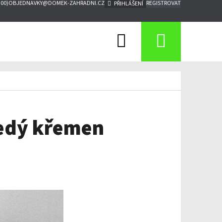
:00)
OBJEDNAVKY@DOMEK-ZAHRADNI.CZ
REGISTROVAT
PŘIHLÁŠENÍ
Hledat
Nákupn
košík
šedý křemen