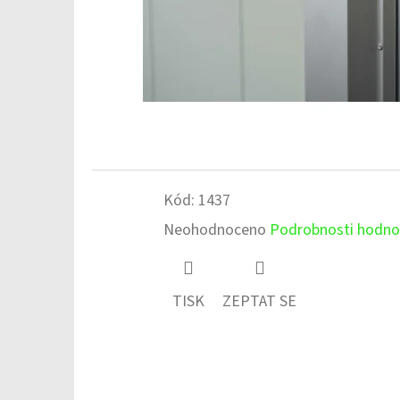
Kód:
1437
Průměrné
Neohodnoceno
Podrobnosti hodno
hodnocení
produktu
TISK
ZEPTAT SE
je
0,0
z