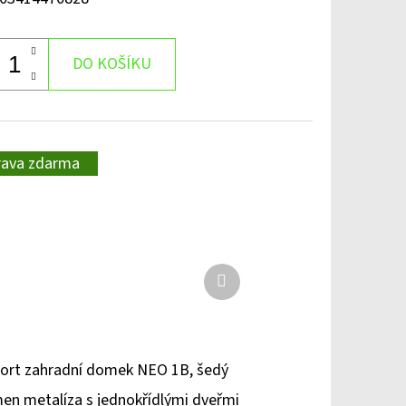
DO KOŠÍKU
rava zdarma
Další
produkt
ort zahradní domek NEO 1B, šedý
en metalíza s jednokřídlými dveřmi