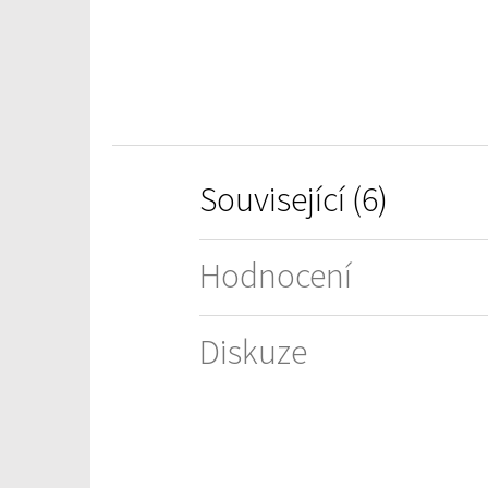
5
hvězdiček.
Související (6)
Hodnocení
Diskuze