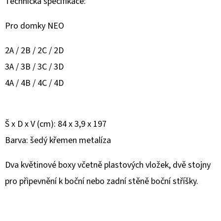
Technická specifikace:
D
Pro domky NEO
O
P
2A / 2B / 2C / 2D
O
3A / 3B / 3C / 3D
R
4A / 4B / 4C / 4D
U
Č
U
J
Š x D x V (cm): 84 x 3,9 x 197
E
Barva: šedý křemen metalíza
M
E
Dva květinové boxy včetně plastových vložek, dvě stojny
pro připevnění k boční nebo zadní stěně boční stříšky.