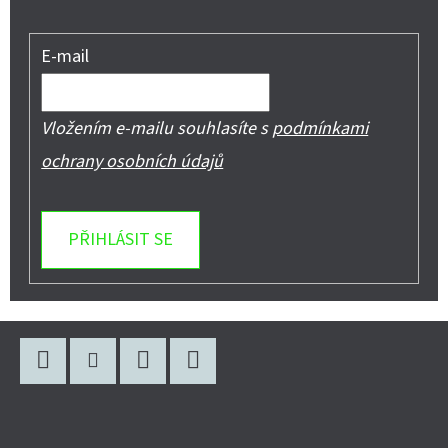
E-mail
Vložením e-mailu souhlasíte s
podmínkami
ochrany osobních údajů
PŘIHLÁSIT SE
Z
Á
P
Facebook
Instagram
WhatsApp
YouTube
A