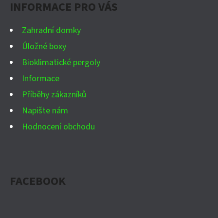
INFORMACE PRO VÁS
T
Í
Zahradní domky
Úložné boxy
Bioklimatické pergoly
Informace
Příběhy zákazníků
Napište nám
Hodnocení obchodu
FACEBOOK