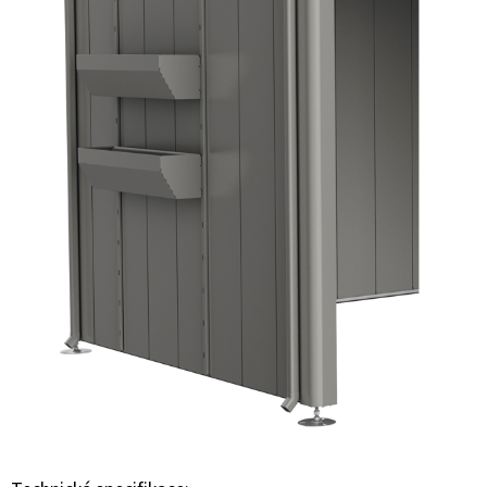
E
T
E
N
A
J
Í
T
?
HLEDAT