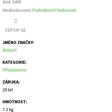
Kód:
3495
Průměrné
Neohodnoceno
Podrobnosti hodnocení
hodnocení
produktu
ZEPTAT SE
je
JMÉNO ZNAČKY
:
0,0
Biohort
z
5
KATEGORIE
:
hvězdiček.
Příslušenství
ZÁRUKA
:
20 let
HMOTNOST
:
7.3 kg