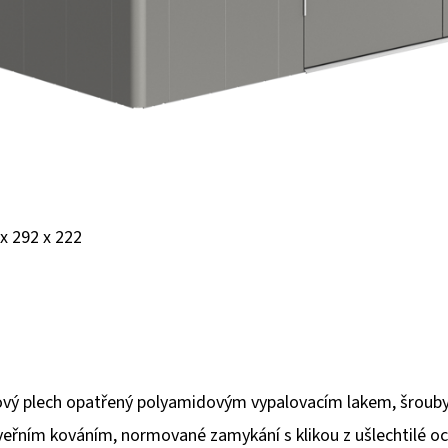
x 292 x 222
vý plech opatřený polyamidovým vypalovacím lakem, šrouby a
eřním kováním, normované zamykání s klikou z ušlechtilé oce