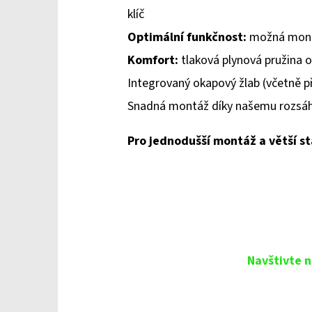
klíč
Optimální funkčnost:
možná montá
Komfort:
tlaková plynová pružina o
Integrovaný okapový žlab (včetně př
Snadná montáž díky našemu rozs
Pro jednodušší montáž a větší st
Navštivte n