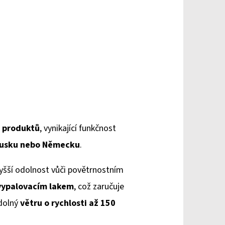
a produktů
, vynikající funkčnost
ousku
nebo Německu
.
 vyšší odolnost vůči povětrnostním
vypalovacím lakem
, což zaručuje
dolný
větru o rychlosti až 150