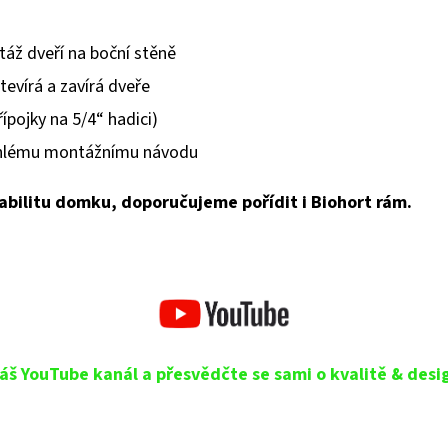
ž dveří na boční stěně
tevírá a zavírá dveře
ípojky na 5/4“ hadici)
áhlému montážnímu návodu
abilitu domku, doporučujeme pořídit i Biohort rám.
áš YouTube kanál a přesvědčte se sami o kvalitě & desi