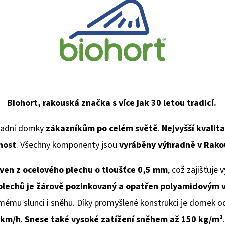
Biohort, rakouská značka s více jak 30 letou tradicí.
radní domky
zákazníkům po celém světě
.
Nejvyšší kvalit
nost
. Všechny komponenty jsou
vyráběny výhradně v Rak
oven z ocelového plechu o tloušťce 0,5 mm
, což zajišťuje
plechů je žárově pozinkovaný a opatřen polyamidovým 
ímému slunci i sněhu. Díky promyšlené konstrukci je domek o
km/h
.
Snese také vysoké zatížení sněhem až 150 kg/
m²
.