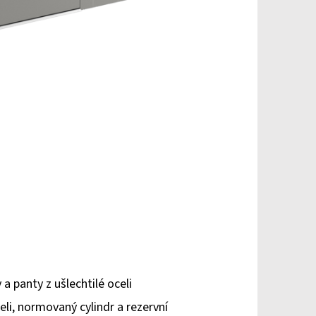
 panty z ušlechtilé oceli
li, normovaný cylindr a rezervní