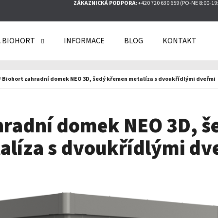
ZÁKAZNICKÁ PODPORA:
+420 720 630 659 (PO-NE 8:00-19
 BIOHORT
INFORMACE
BLOG
KONTAKT
O POTŘEBUJETE NAJÍT?
/
Biohort zahradní domek NEO 3D, šedý křemen metalíza s dvoukřídlými dveřmi
HLEDAT
hradní domek NEO 3D, 
alíza s dvoukřídlými dv
DOPORUČUJEME