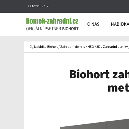
K
Přejít
CENY V:
CZK
O
Zpět
Zpět
na
Š
do
do
obsah
O NÁS
NABÍDKA
Í
obchodu
obchodu
C
K
Domů
/
Nabídka Biohort
/
Zahradní domky
/
NEO
/
3D
/
Zahradní domky
Biohort za
met