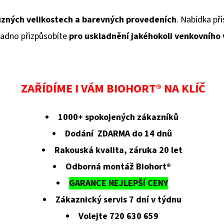
ůzných velikostech a barevných provedeních
. Nabídka pří
adno přizpůsobíte
pro uskladnění jakéhokoli venkovního
ZAŘÍDÍME I VÁM BIOHORT® NA KLÍČ
1000+ spokojených zákazníků
Dodání ZDARMA do 14 dnů
Rakouská kvalita, záruka 20 let
Odborná montáž Biohort®
GARANCE NEJLEPŠÍ CENY
Zákaznický servis 7 dní v týdnu
Volejte 720 630 659