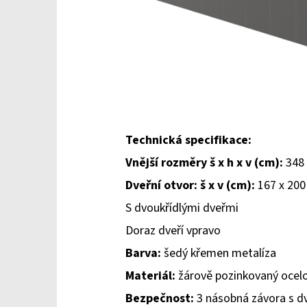
Technická specifikace:
Vnější rozměry š x h x v (cm):
348 
Dveřní otvor: š x v (cm):
167 x 200
S dvoukřídlými dveřmi
Doraz dveří vpravo
Barva:
šedý křemen metalíza
Materiál:
žárově pozinkovaný ocelo
Bezpečnost:
3 násobná závora s dv