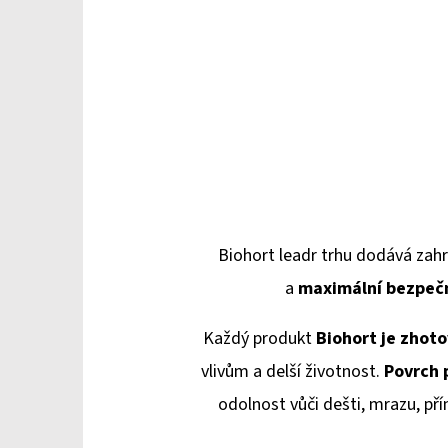
Biohort leadr trhu dodává
zah
a
maximální bezpeč
Každý produkt
Biohort je zhot
vlivům a delší životnost.
Povrch 
odolnost vůči dešti, mrazu, př