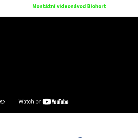
Montážní videonávod Biohort