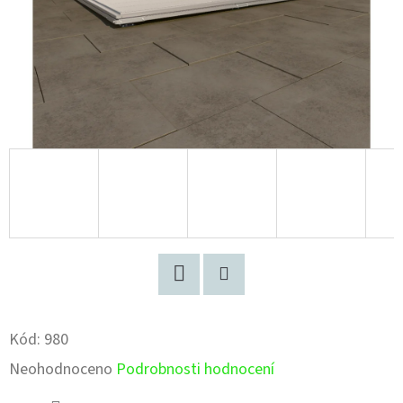
Facebook
Pinterest
Kód:
980
Průměrné
Neohodnoceno
Podrobnosti hodnocení
hodnocení