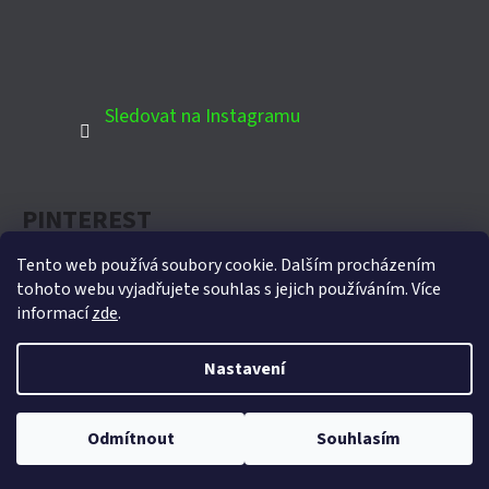
Sledovat na Instagramu
PINTEREST
Tento web používá soubory cookie. Dalším procházením
tohoto webu vyjadřujete souhlas s jejich používáním. Více
informací
zde
.
Oficiální partner Biohort pro Českou republiku
Nastavení
Vytvořil Shoptet
Copyright 2026
Domek-zahradni.cz
. Všechna práva
Odmítnout
Souhlasím
vyhrazena.