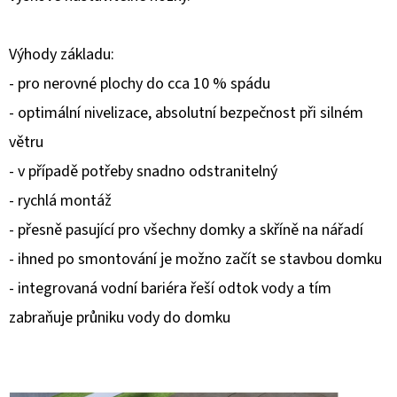
D
Výhody základu:
O
P
- pro nerovné plochy do cca 10 % spádu
O
- optimální nivelizace, absolutní bezpečnost při silném
R
větru
U
- v případě potřeby snadno odstranitelný
Č
U
- rychlá montáž
J
- přesně pasující pro všechny domky a skříně na nářadí
E
- ihned po smontování je možno začít se stavbou domku
M
- integrovaná vodní bariéra řeší odtok vody a tím
E
zabraňuje průniku vody do domku