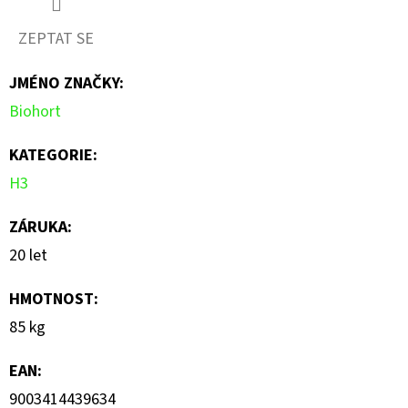
produktu
ZEPTAT SE
je
JMÉNO ZNAČKY
:
0,0
Biohort
z
5
KATEGORIE
:
hvězdiček.
H3
ZÁRUKA
:
20 let
HMOTNOST
:
85 kg
EAN
:
9003414439634