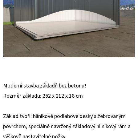
E
T
E
N
A
J
Í
T
?
Moderní stavba základů bez betonu!
Rozměr základu: 252 x 212 x 18 cm
Základ tvoří: hliníkové podlahové desky s žebrovaným
HLEDAT
povrchem, speciálně navržený základový hliníkový rám a
výškově nastavitelné nožky.