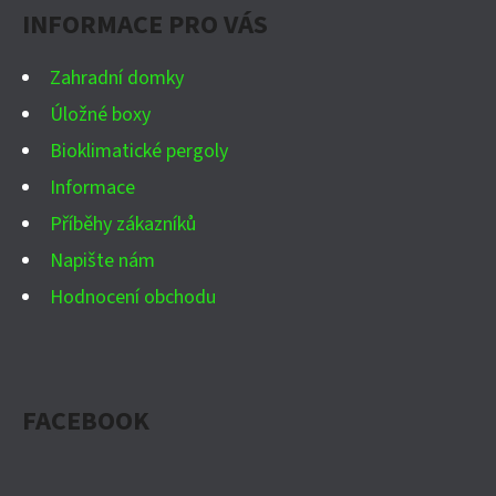
INFORMACE PRO VÁS
T
Í
Zahradní domky
Úložné boxy
Bioklimatické pergoly
Informace
Příběhy zákazníků
Napište nám
Hodnocení obchodu
FACEBOOK