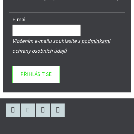
E-mail
Vložením e-mailu souhlasíte s
podmínkami
ochrany osobních údajů
PŘIHLÁSIT SE
Z
Á
P
Facebook
Instagram
WhatsApp
YouTube
A