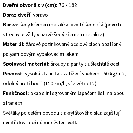
Dveřní otvor š x v (cm):
76 x 182
D
Doraz dveří:
vpravo
O
Barva:
šedý křemen metalíza, uvnitř šedobílá (povrch
P
střechy je vždy v barvě šedý křemen metalíza)
O
R
Materiál:
žárově pozinkovaný ocelový plech opatřený
U
polyamidovým vypalovacím lakem
Č
Spojovací materiál:
šrouby a panty z ušlechtilé oceli
U
Pevnost:
vysoká stabilita - zatížení sněhem 150 kg/m2,
J
E
odolný proti bouři (150 km/h, síla větru 12)
M
Funkčnost:
okap s integrovaným lapačem listí na obou
E
stranách
Světlíky po celém obvodu z akrylátového skla zajišťují
uvnitř dostatečné množství světla