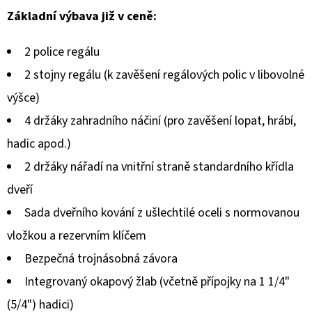
hodnocení
Základní výbava již v ceně:
produktu
2 police regálu
je
2 stojny regálu (k zavěšení regálových polic v libovolné
0,0
výšce)
z
4 držáky zahradního náčiní (pro zavěšení lopat, hrábí,
5
hadic apod.)
hvězdiček.
2 držáky nářadí na vnitřní straně standardního křídla
dveří
Sada dveřního kování z ušlechtilé oceli s normovanou
vložkou a rezervním klíčem
Bezpečná trojnásobná závora
Integrovaný okapový žlab (včetně přípojky na 1 1/4"
(5/4") hadici)