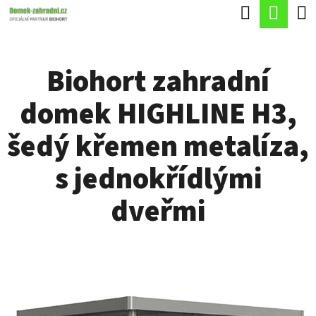
K
Hledat
Náku
Přejít
O
Zpět
Zpět
na
koší
Š
obsah
Biohort zahradní
Í
C
K
domek HIGHLINE H3,
O
P
šedý křemen metalíza,
O
s jednokřídlými
T
Ř
dveřmi
E
B
U
J