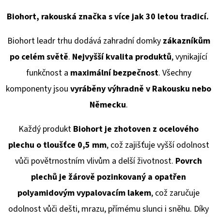
Biohort, rakouská značka s více jak 30 letou tradicí.
Biohort leadr trhu dodává
zahradní domky
zákazníkům
po celém světě
.
Nejvyšší kvalita produktů
, vynikající
funkčnost a
maximální bezpečnost
. Všechny
komponenty jsou
vyráběny výhradně v Rakousku
nebo
Německu
.
Každý produkt
Biohort je zhotoven z ocelového
plechu o tloušťce 0,5 mm
, což zajišťuje vyšší odolnost
vůči povětrnostním vlivům a delší životnost.
Povrch
plechů je žárově pozinkovaný a opatřen
polyamidovým vypalovacím lakem
, což zaručuje
odolnost vůči dešti, mrazu, přímému slunci i sněhu. Díky