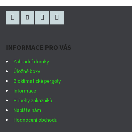
Z
Á
P
Facebook
Instagram
WhatsApp
YouTube
A
INFORMACE PRO VÁS
T
Í
Zahradní domky
Úložné boxy
Bioklimatické pergoly
Informace
Příběhy zákazníků
Napište nám
Hodnocení obchodu