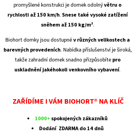
promyšlené konstrukci je domek odolný
větru o
rychlosti až 150 km/h
.
Snese také vysoké zatížení
sněhem až 150 kg/
m²
.
Biohort domky jsou dostupné
v různých velikostech a
barevných provedeních
. Nabídka příslušenství je široká,
takže zahradní domek snadno přizpůsobíte
pro
uskladnění jakéhokoli venkovního vybavení
.
ZAŘÍDÍME I VÁM BIOHORT® NA KLÍČ
1000+
spokojených zákazníků
Dodání ZDARMA do 14 dnů