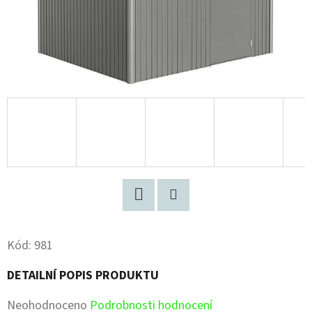
Facebook
Pinterest
Kód:
981
DETAILNÍ POPIS PRODUKTU
Průměrné
Neohodnoceno
Podrobnosti hodnocení