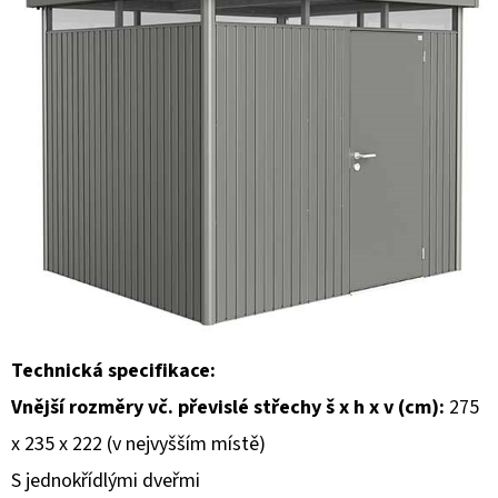
E
T
E
N
A
J
Í
T
?
Technická specifikace:
Vnější rozměry vč. převislé střechy š x h x v (cm):
275
HLEDAT
x 235 x 222 (v nejvyšším místě)
S jednokřídlými dveřmi