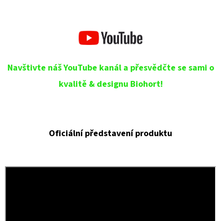
Navštivte náš YouTube kanál a přesvědčte se sami o
kvalitě & designu Biohort!
Oficiální představení produktu