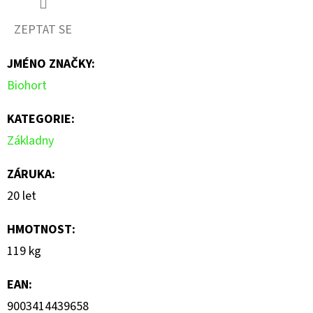
produktu
ZEPTAT SE
je
JMÉNO ZNAČKY
:
0,0
Biohort
z
5
KATEGORIE
:
hvězdiček.
Základny
ZÁRUKA
:
20 let
HMOTNOST
:
119 kg
EAN
:
9003414439658