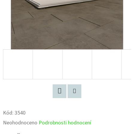
Facebook
Pinterest
Kód:
3540
Průměrné
Neohodnoceno
Podrobnosti hodnocení
hodnocení