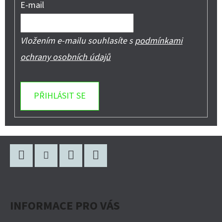
E-mail
Vložením e-mailu souhlasíte s
podmínkami
ochrany osobních údajů
PŘIHLÁSIT SE
Z
Á
P
Facebook
Instagram
WhatsApp
YouTube
A
INFORMACE PRO VÁS
T