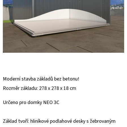
E
T
E
N
A
J
Í
T
?
Moderní stavba základů bez betonu!
Rozměr základu: 278 x 278 x 18 cm
Určeno pro domky NEO 3C
HLEDAT
Základ tvoří: hliníkové podlahové desky s žebrovaným