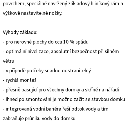
povrchem, speciálně navržený základový hliníkový rám a
D
výškově nastavitelné nožky.
O
P
Výhody základu:
O
- pro nerovné plochy do cca 10 % spádu
R
U
- optimální nivelizace, absolutní bezpečnost při silném
Č
větru
U
- v případě potřeby snadno odstranitelný
J
E
- rychlá montáž
M
- přesně pasující pro všechny domky a skříně na nářadí
E
- ihned po smontování je možno začít se stavbou domku
- integrovaná vodní bariéra řeší odtok vody a tím
zabraňuje průniku vody do domku