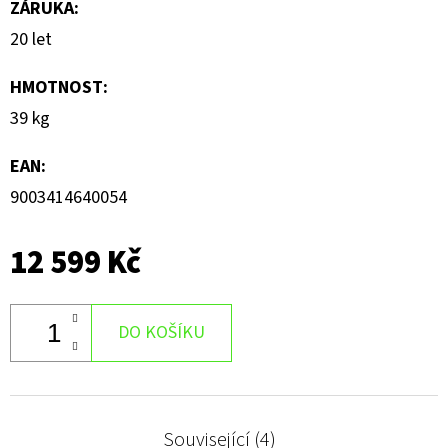
ZÁRUKA
:
20 let
HMOTNOST
:
39 kg
EAN
:
9003414640054
12 599 Kč
DO KOŠÍKU
Související (4)