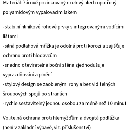
Materiál: žárově pozinkovaný ocelový plech opatřený
D
polyamidovým vypalovacím lakem
O
-stabilní hliníkové rohové prvky s integrovanými vodícími
P
O
lištami
R
-silná podlahová mřížka je odolná proti korozi a zajišťuje
U
ochranu proti hlodavcům
Č
U
-snadno otevíratelná boční stěna zjednodušuje
J
vyprazdňování a plnění
E
-stylový design se zaoblenými rohy a bez viditelných
M
šroubových spojů po stranách
E
-rychle sestavitelný jednou osobou za méně než 10 minut
Volitelná ochrana proti hlemýžďům a dvojitá podlážka
(není v základní výbavě, viz. příslušenství)