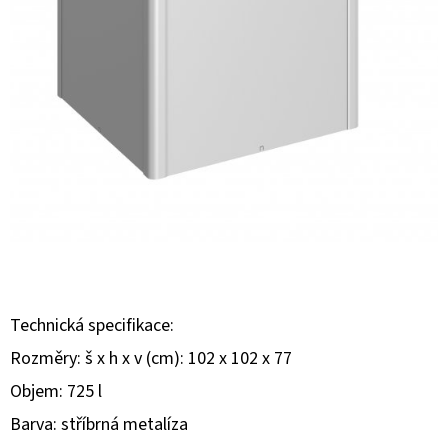
E
T
E
N
A
J
Í
T
?
Technická specifikace:
Rozměry: š x h x v (cm): 102 x 102 x 77
HLEDAT
Objem: 725 l
Barva: stříbrná metalíza