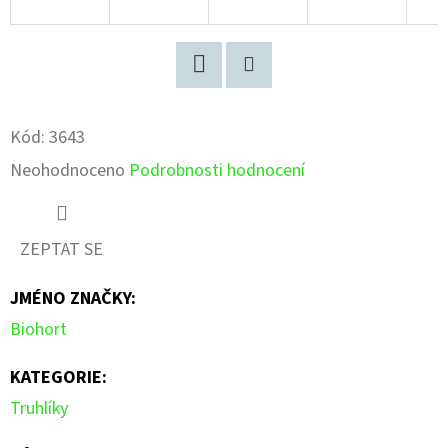
Facebook
Pinterest
Kód:
3643
Průměrné
Neohodnoceno
Podrobnosti hodnocení
hodnocení
produktu
ZEPTAT SE
je
JMÉNO ZNAČKY
:
0,0
Biohort
z
5
KATEGORIE
:
hvězdiček.
Truhlíky