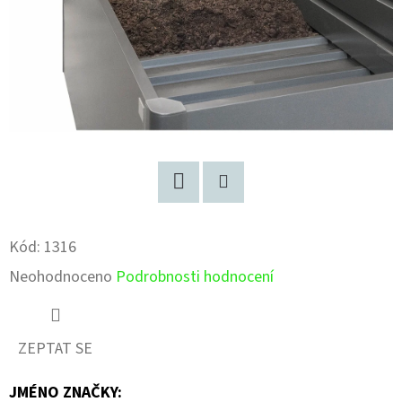
Facebook
Pinterest
Kód:
1316
Průměrné
Neohodnoceno
Podrobnosti hodnocení
hodnocení
produktu
ZEPTAT SE
je
JMÉNO ZNAČKY
:
0,0