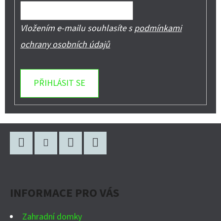
Vložením e-mailu souhlasíte s
podmínkami
ochrany osobních údajů
PŘIHLÁSIT SE
Z
Á
P
Facebook
Instagram
WhatsApp
YouTube
A
INFORMACE PRO VÁS
T
Í
Zahradní domky