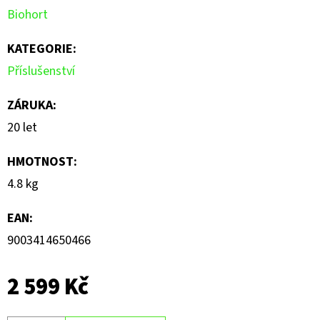
Biohort
z
5
KATEGORIE
:
hvězdiček.
Příslušenství
ZÁRUKA
:
20 let
HMOTNOST
:
4.8 kg
EAN
:
9003414650466
2 599 Kč