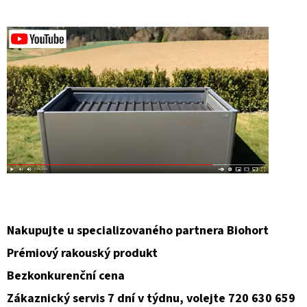
D
O
P
O
R
U
Č
U
J
E
M
E
Nakupujte u specializovaného partnera Biohort
Prémiový rakouský produkt
Bezkonkurenční cena
Zákaznický servis 7 dní v týdnu, volejte 720 630 659