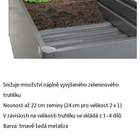
E
T
E
N
A
J
Í
T
?
Snižuje množství náplně vyvýšeného zeleninového
truhlíku
Nosnost až 22 cm zeminy (24 cm pro velikost 2 x 1)
V závislosti na velikosti truhlíku se skládá z 1–4 dílů
HLEDAT
Barva: tmavě šedá metalíza