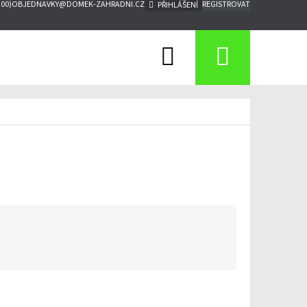
:00)
OBJEDNAVKY@DOMEK-ZAHRADNI.CZ
REGISTROVAT
PŘIHLÁŠENÍ
Hledat
Nákupn
košík