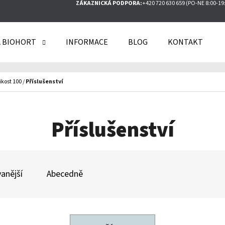
ZÁKAZNICKÁ PODPORA:
+420 720 630 659 (PO-NE 8:00-19
 BIOHORT
INFORMACE
BLOG
KONTAKT
O POTŘEBUJETE NAJÍT?
ikost 100
/
Příslušenství
HLEDAT
Příslušenství
DOPORUČUJEME
anější
Abecedně