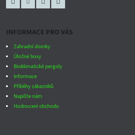
Á
A
P
C
Facebook
Instagram
WhatsApp
YouTube
Í
A
P
INFORMACE PRO VÁS
T
R
Í
V
Zahradní domky
K
Úložné boxy
Y
Bioklimatické pergoly
V
Ý
Informace
P
Příběhy zákazníků
I
Napište nám
S
Hodnocení obchodu
U