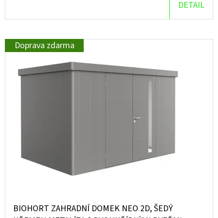
DETAIL
D
O
P
Doprava zdarma
O
R
U
Č
U
J
E
M
E
BIOHORT ZAHRADNÍ DOMEK NEO 2D, ŠEDÝ