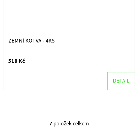
ZEMNÍ KOTVA - 4KS
519 Kč
DETAIL
7
položek celkem
O
V