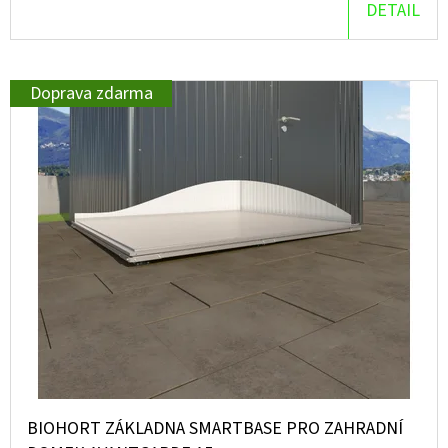
DETAIL
D
O
P
Doprava zdarma
O
R
U
Č
U
J
E
M
E
BIOHORT ZÁKLADNA SMARTBASE PRO ZAHRADNÍ