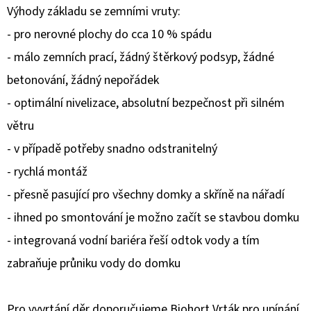
Výhody základu se zemními vruty:
D
- pro nerovné plochy do cca 10 % spádu
O
- málo zemních prací, žádný štěrkový podsyp, žádné
P
betonování, žádný nepořádek
O
R
- optimální nivelizace, absolutní bezpečnost při silném
U
větru
Č
- v případě potřeby snadno odstranitelný
U
- rychlá montáž
J
E
- přesně pasující pro všechny domky a skříně na nářadí
M
- ihned po smontování je možno začít se stavbou domku
E
- integrovaná vodní bariéra řeší odtok vody a tím
zabraňuje průniku vody do domku
Pro vyvrtání děr doporučujeme Biohort Vrták pro upínání