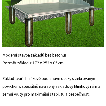
E
T
E
N
A
J
Í
T
Moderní stavba základů bez betonu!
?
Rozměr základu: 172 x 252 x 65 cm
Základ tvoří: hliníkové podlahové desky s žebrovaným
povrchem, speciálně navržený základový hliníkový rám a
HLEDAT
zemní vruty pro maximální stabilitu a bezpečnost.