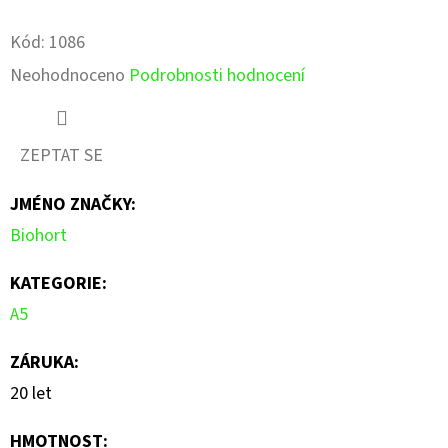
Facebook
Pinterest
Kód:
1086
Průměrné
Neohodnoceno
Podrobnosti hodnocení
hodnocení
produktu
ZEPTAT SE
je
JMÉNO ZNAČKY
:
0,0
Biohort
z
5
KATEGORIE
:
hvězdiček.
A5
ZÁRUKA
:
20 let
HMOTNOST
: