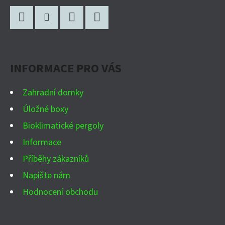
Z
Á
P
Facebook
Instagram
WhatsApp
YouTube
A
INFORMACE PRO VÁS
T
Í
Zahradní domky
Úložné boxy
Bioklimatické pergoly
Informace
Příběhy zákazníků
Napište nám
Hodnocení obchodu