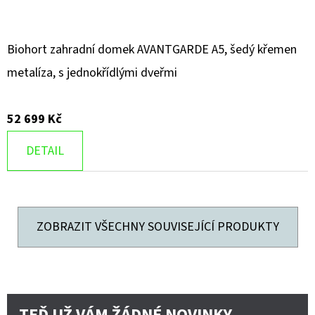
Biohort zahradní domek AVANTGARDE A5, šedý křemen
metalíza, s jednokřídlými dveřmi
52 699 Kč
DETAIL
ZOBRAZIT VŠECHNY SOUVISEJÍCÍ PRODUKTY
TEĎ UŽ VÁM ŽÁDNÉ NOVINKY