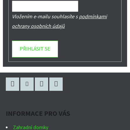
Vložením e-mailu souhlasíte s
podmínkami
ochrany osobních údajů
PŘIHLÁSIT SE
Z
Á
P
Facebook
Instagram
WhatsApp
YouTube
A
INFORMACE PRO VÁS
T
Í
Zahradní domky