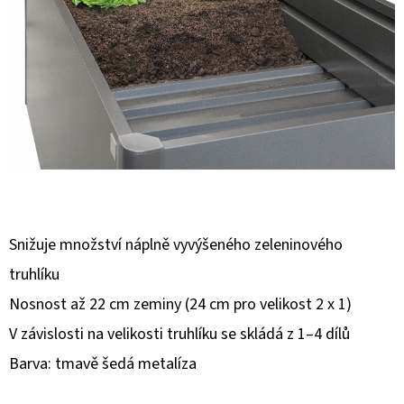
E
T
E
N
A
J
Í
T
?
Snižuje množství náplně vyvýšeného zeleninového
truhlíku
Nosnost až 22 cm zeminy (24 cm pro velikost 2 x 1)
V závislosti na velikosti truhlíku se skládá z 1–4 dílů
HLEDAT
Barva: tmavě šedá metalíza