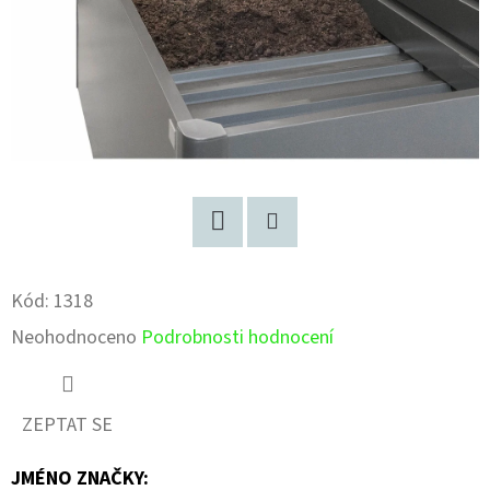
Facebook
Pinterest
Kód:
1318
Průměrné
Neohodnoceno
Podrobnosti hodnocení
hodnocení
produktu
ZEPTAT SE
je
JMÉNO ZNAČKY
:
0,0