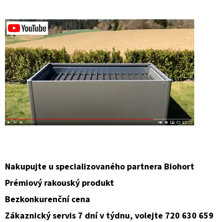
D
O
P
O
R
U
Č
U
J
E
M
E
Nakupujte u specializovaného partnera Biohort
Prémiový rakouský produkt
Bezkonkurenční cena
Zákaznický servis 7 dní v týdnu, volejte 720 630 659