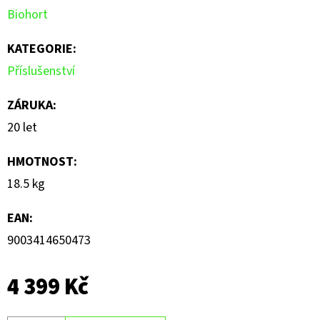
Biohort
z
5
KATEGORIE
:
hvězdiček.
Příslušenství
ZÁRUKA
:
20 let
HMOTNOST
:
18.5 kg
EAN
:
9003414650473
4 399 Kč