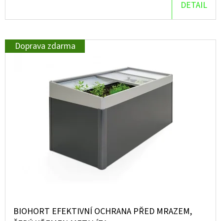
DETAIL
D
O
P
Doprava zdarma
O
R
U
Č
U
J
E
M
E
BIOHORT EFEKTIVNÍ OCHRANA PŘED MRAZEM,