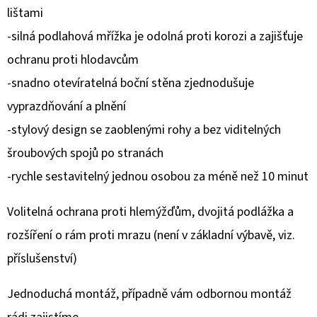
lištami
D
-silná podlahová mřížka je odolná proti korozi a zajišťuje
O
ochranu proti hlodavcům
P
-snadno otevíratelná boční stěna zjednodušuje
O
R
vyprazdňování a plnění
U
-stylový design se zaoblenými rohy a bez viditelných
Č
šroubových spojů po stranách
U
J
-rychle sestavitelný jednou osobou za méně než 10 minut
E
Volitelná ochrana proti hlemýžďům, dvojitá podlážka a
M
E
rozšíření o rám proti mrazu (není v základní výbavě, viz.
příslušenství)
Jednoduchá montáž, případně vám odbornou montáž