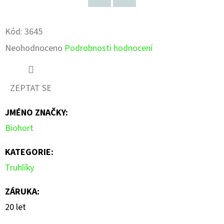
Facebook
Pinterest
Kód:
3645
Průměrné
Neohodnoceno
Podrobnosti hodnocení
hodnocení
produktu
ZEPTAT SE
je
JMÉNO ZNAČKY
:
0,0
Biohort
z
5
KATEGORIE
:
hvězdiček.
Truhlíky
ZÁRUKA
:
20 let