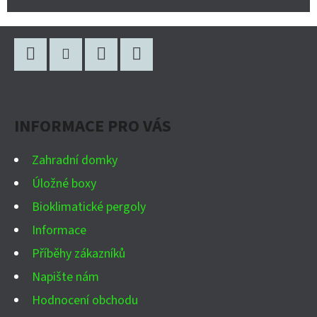
Z
Á
P
Facebook
Instagram
WhatsApp
YouTube
A
INFORMACE PRO VÁS
T
Í
Zahradní domky
Úložné boxy
Bioklimatické pergoly
Informace
Příběhy zákazníků
Napište nám
Hodnocení obchodu