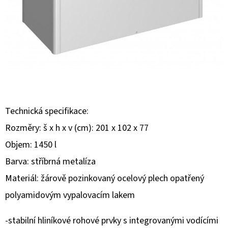
E
T
E
N
A
J
Í
Technická specifikace:
T
Rozměry: š x h x v (cm): 201 x 102 x 77
?
Objem: 1450 l
Barva: stříbrná metalíza
Materiál: žárově pozinkovaný ocelový plech opatřený
polyamidovým vypalovacím lakem
HLEDAT
-stabilní hliníkové rohové prvky s integrovanými vodícími