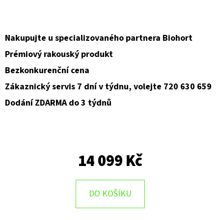
D
O
Nakupujte u specializovaného partnera Biohort
P
Prémiový rakouský produkt
O
Bezkonkurenční cena
R
U
Zákaznický servis 7 dní v týdnu, volejte 720 630 659
Č
Dodání ZDARMA do 3 týdnů
U
J
E
M
14 099 Kč
E
DO KOŠÍKU