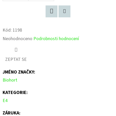
Facebook
Pinterest
Kód:
1198
Průměrné
Neohodnoceno
Podrobnosti hodnocení
hodnocení
produktu
ZEPTAT SE
je
JMÉNO ZNAČKY
:
0,0
Biohort
z
5
KATEGORIE
:
hvězdiček.
E4
ZÁRUKA
: