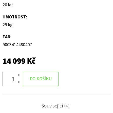
20 let
HMOTNOST
:
29 kg
EAN
:
9003414480407
14 099 Kč
DO KOŠÍKU
Související (4)