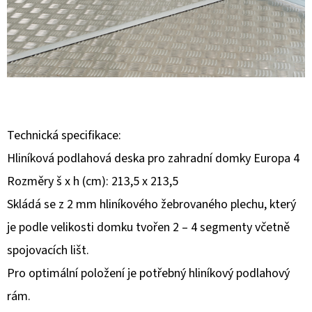
E
T
E
N
A
J
Technická specifikace:
Í
Hliníková podlahová deska pro zahradní domky Europa 4
T
Rozměry š x h (cm): 213,5 x 213,5
?
Skládá se z 2 mm hliníkového žebrovaného plechu, který
je podle velikosti domku tvořen 2 – 4 segmenty včetně
spojovacích lišt.
HLEDAT
Pro optimální položení je potřebný hliníkový podlahový
rám.