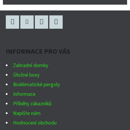
Z
Á
P
Facebook
Instagram
WhatsApp
YouTube
A
INFORMACE PRO VÁS
T
Í
Zahradní domky
Úložné boxy
Bioklimatické pergoly
Informace
Příběhy zákazníků
Napište nám
Hodnocení obchodu