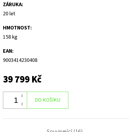
ZÁRUKA
:
20 let
HMOTNOST
:
158 kg
EAN
:
9003414230408
39 799 Kč
DO KOŠÍKU
Související (16)