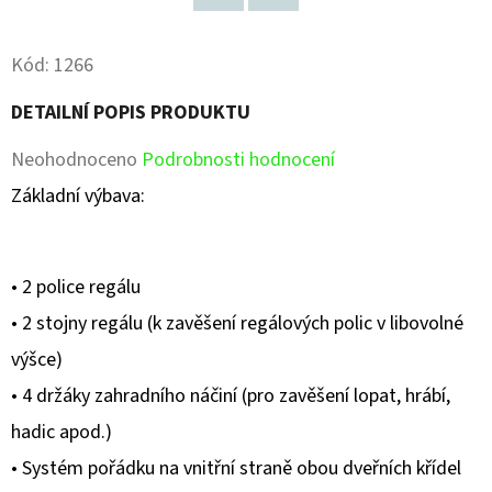
Facebook
Pinterest
Kód:
1266
DETAILNÍ POPIS PRODUKTU
Průměrné
Neohodnoceno
Podrobnosti hodnocení
hodnocení
Základní výbava:
produktu
je
• 2 police regálu
0,0
• 2 stojny regálu (k zavěšení regálových polic v libovolné
z
výšce)
5
• 4 držáky zahradního náčiní (pro zavěšení lopat, hrábí,
hvězdiček.
hadic apod.)
• Systém pořádku na vnitřní straně obou dveřních křídel