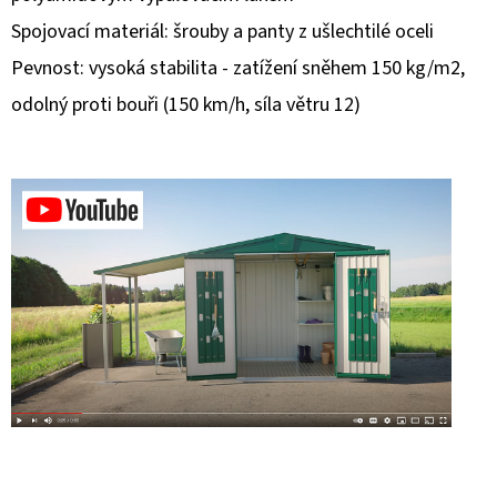
Spojovací materiál: šrouby a panty z ušlechtilé oceli
D
Pevnost: vysoká stabilita - zatížení sněhem 150 kg/m2,
O
P
odolný proti bouři (150 km/h, síla větru 12)
O
R
U
Č
U
J
E
M
E