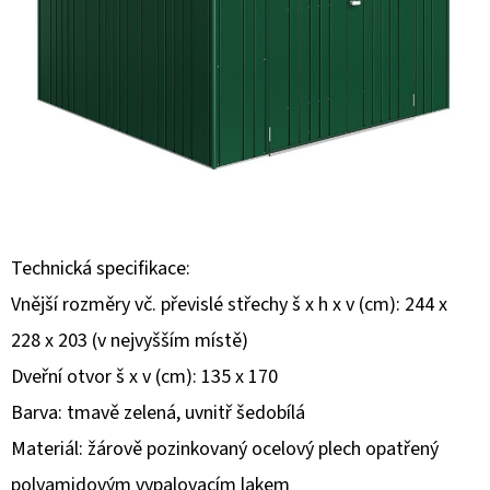
E
T
E
N
A
J
Í
T
Technická specifikace:
?
Vnější rozměry vč. převislé střechy š x h x v (cm): 244 x
228 x 203 (v nejvyšším místě)
Dveřní otvor š x v (cm): 135 x 170
Barva: tmavě zelená, uvnitř šedobílá
HLEDAT
Materiál: žárově pozinkovaný ocelový plech opatřený
polyamidovým vypalovacím lakem