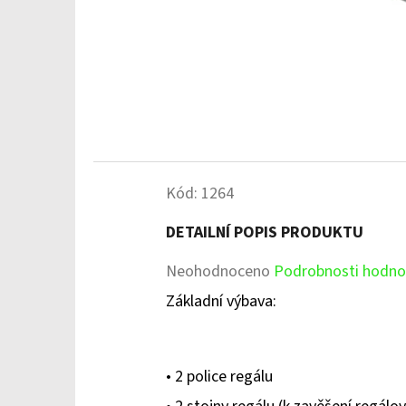
Kód:
1264
DETAILNÍ POPIS PRODUKTU
Průměrné
Neohodnoceno
Podrobnosti hodno
hodnocení
Základní výbava:
produktu
je
• 2 police regálu
0,0