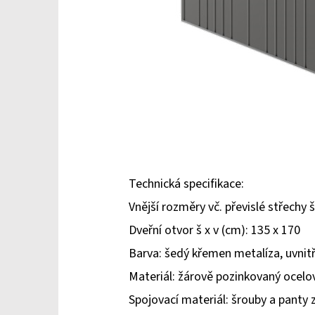
Technická specifikace:
Vnější rozměry vč. převislé střechy š
Dveřní otvor š x v (cm): 135 x 170
Barva: šedý křemen metalíza, uvnitř
Materiál: žárově pozinkovaný ocel
Spojovací materiál: šrouby a panty z