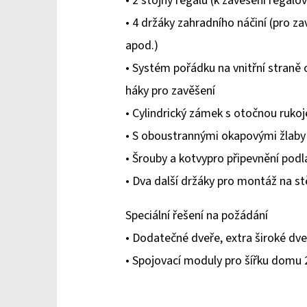
• 2 stojny regálu (k zavěšení regálov
z
• 4 držáky zahradního náčiní (pro zav
5
apod.)
hvězdiček.
• Systém pořádku na vnitřní straně 
háky pro zavěšení
• Cylindrický zámek s otočnou rukoj
• S oboustrannými okapovými žlaby (
• Šrouby a kotvypro připevnění podl
• Dva další držáky pro montáž na stě
Speciální řešení na požádání
• Dodatečné dveře, extra široké dve
• Spojovací moduly pro šířku domu