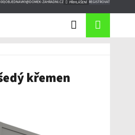
:00)
OBJEDNAVKY@DOMEK-ZAHRADNI.CZ
REGISTROVAT
PŘIHLÁŠENÍ
Hledat
Nákupn
košík
 šedý křemen