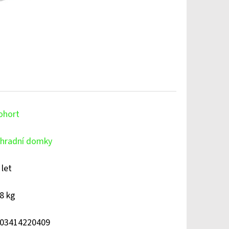
ohort
hradní domky
 let
8 kg
03414220409