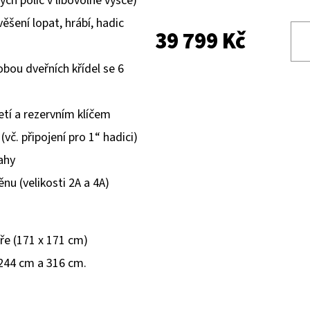
ých polic v libovolné výšce)
ěšení lopat, hrábí, hadic
39 799 Kč
obou dveřních křídel se 6
etí a rezervním klíčem
vč. připojení pro 1“ hadici)
ahy
nu (velikosti 2A a 4A)
ře (171 x 171 cm)
 244 cm a 316 cm.