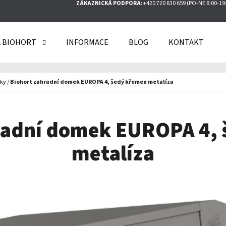
ZÁKAZNICKÁ PODPORA:
+420 720 630 659 (PO-NE 8:00-19
 BIOHORT
INFORMACE
BLOG
KONTAKT
O POTŘEBUJETE NAJÍT?
ky
/
Biohort zahradní domek EUROPA 4, šedý křemen metalíza
HLEDAT
radní domek EUROPA 4,
metalíza
DOPORUČUJEME