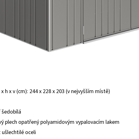
 x h x v (cm): 244 x 228 x 203 (v nejvyšším místě)
 šedobílá
ový plech opatřený polyamidovým vypalovacím lakem
 ušlechtilé oceli