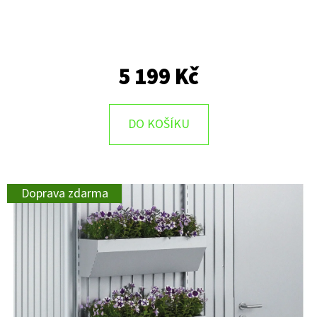
D
O
P
5 199 Kč
O
R
U
DO KOŠÍKU
Č
U
J
Doprava zdarma
E
M
E