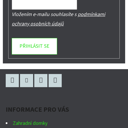
Vložením e-mailu souhlasíte s
podmínkami
ochrany osobních údajů
PŘIHLÁSIT SE
Z
Á
P
Facebook
Instagram
WhatsApp
YouTube
A
INFORMACE PRO VÁS
T
Í
Zahradní domky