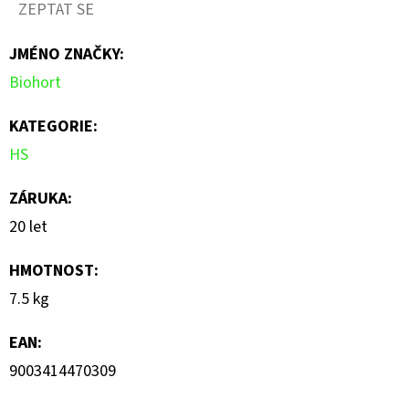
ZEPTAT SE
je
JMÉNO ZNAČKY
:
0,0
Biohort
z
5
KATEGORIE
:
hvězdiček.
HS
ZÁRUKA
:
20 let
HMOTNOST
:
7.5 kg
EAN
:
9003414470309