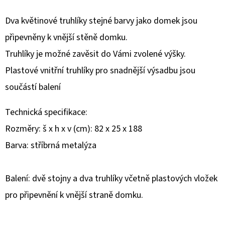
E
T
Dva květinové truhlíky stejné barvy jako domek jsou
E
připevněny k vnější stěně domku.
N
Truhlíky je možné zavěsit do Vámi zvolené výšky.
A
Plastové vnitřní truhlíky pro snadnější výsadbu jsou
J
součástí balení
Í
Technická specifikace:
T
Rozměry: š x h x v (cm): 82 x 25 x 188
?
Barva: stříbrná metalýza
Balení: dvě stojny a dva truhlíky včetně plastových vložek
pro připevnění k vnější straně domku.
HLEDAT