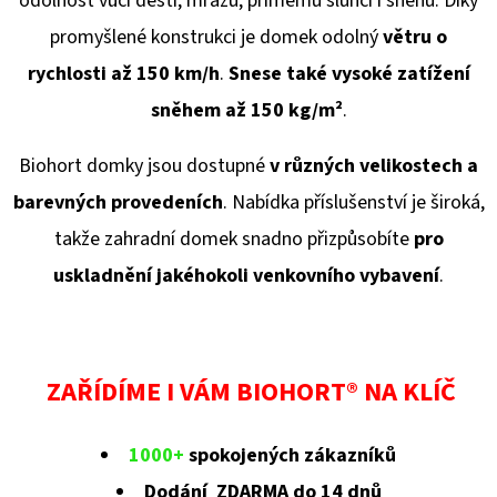
odolnost vůči dešti, mrazu, přímému slunci i sněhu. Díky
promyšlené konstrukci je domek odolný
větru o
rychlosti až 150 km/h
.
Snese také vysoké zatížení
sněhem až 150 kg/
m²
.
Biohort domky jsou dostupné
v různých velikostech a
barevných provedeních
. Nabídka příslušenství je široká,
takže zahradní domek snadno přizpůsobíte
pro
uskladnění jakéhokoli venkovního vybavení
.
ZAŘÍDÍME I VÁM BIOHORT® NA KLÍČ
1000+
spokojených zákazníků
Dodání ZDARMA do 14 dnů