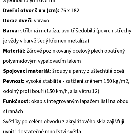
S jednokřídlými dveřmi
Dveřní otvor š x v (cm):
76 x 182
D
Doraz dveří:
vpravo
O
P
Barva:
stříbrná metalíza, uvnitř šedobílá (povrch střechy
O
je vždy v barvě šedý křemen metalíza)
R
Materiál:
žárově pozinkovaný ocelový plech opatřený
U
Č
polyamidovým vypalovacím lakem
U
Spojovací materiál:
šrouby a panty z ušlechtilé oceli
J
Pevnost:
vysoká stabilita - zatížení sněhem 150 kg/m2,
E
odolný proti bouři (150 km/h, síla větru 12)
M
E
Funkčnost:
okap s integrovaným lapačem listí na obou
stranách
Světlíky po celém obvodu z akrylátového skla zajišťují
uvnitř dostatečné množství světla