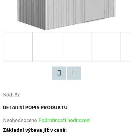
Facebook
Pinterest
Kód:
87
DETAILNÍ POPIS PRODUKTU
Průměrné
Neohodnoceno
Podrobnosti hodnocení
hodnocení
Základní výbava již v ceně: