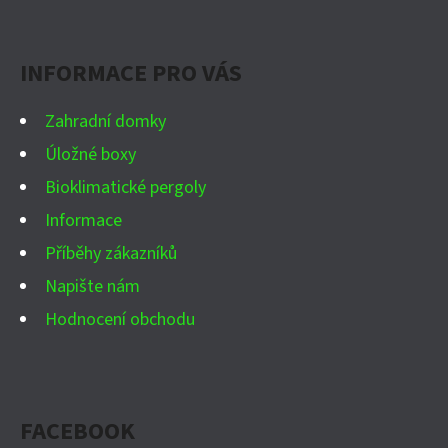
P
Facebook
Instagram
WhatsApp
YouTube
A
INFORMACE PRO VÁS
T
Í
Zahradní domky
Úložné boxy
Bioklimatické pergoly
Informace
Příběhy zákazníků
Napište nám
Hodnocení obchodu
FACEBOOK