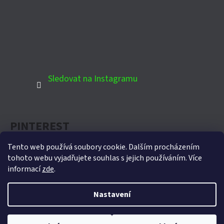
Sledovat na Instagramu
PINTEREST
Tento web používá soubory cookie. Dalším procházením
tohoto webu vyjadřujete souhlas s jejich používáním. Více
informací
zde
.
Oficiální partner Biohort pro Českou republiku
Nastavení
Vytvořil Shoptet
Copyright 2026
Domek-zahradni.cz
. Všechna práva