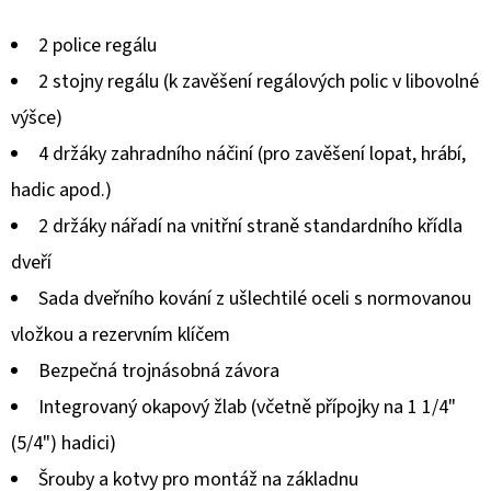
produktu
2 police regálu
je
2 stojny regálu (k zavěšení regálových polic v libovolné
0,0
výšce)
z
4 držáky zahradního náčiní (pro zavěšení lopat, hrábí,
5
hadic apod.)
hvězdiček.
2 držáky nářadí na vnitřní straně standardního křídla
dveří
Sada dveřního kování z ušlechtilé oceli s normovanou
vložkou a rezervním klíčem
Bezpečná trojnásobná závora
Integrovaný okapový žlab (včetně přípojky na 1 1/4"
(5/4") hadici)
Šrouby a kotvy pro montáž na základnu