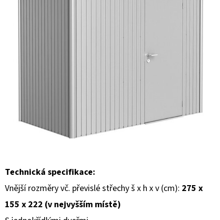
E
T
E
N
A
J
Í
T
?
Technická specifikace:
Vnější rozměry vč. převislé střechy š x h x v (cm):
275 x
HLEDAT
155 x 222 (v nejvyšším místě)