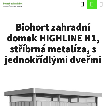
K
Hledat
Náku
Přejít
O
Zpět
Zpět
na
koší
Š
obsah
Biohort zahradní
Í
C
K
domek HIGHLINE H1,
O
P
stříbrná metalíza, s
O
jednokřídlými dveřmi
T
Ř
E
B
U
J