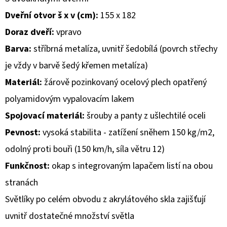
Dveřní otvor š x v (cm):
155 x 182
D
Doraz dveří:
vpravo
O
P
Barva:
stříbrná metalíza, uvnitř šedobílá (povrch střechy
O
je vždy v barvě šedý křemen metalíza)
R
Materiál:
žárově pozinkovaný ocelový plech opatřený
U
polyamidovým vypalovacím lakem
Č
U
Spojovací materiál:
šrouby a panty z ušlechtilé oceli
J
Pevnost:
vysoká stabilita - zatížení sněhem 150 kg/m2,
E
odolný proti bouři (150 km/h, síla větru 12)
M
Funkčnost:
okap s integrovaným lapačem listí na obou
E
stranách
Světlíky po celém obvodu z akrylátového skla zajišťují
uvnitř dostatečné množství světla