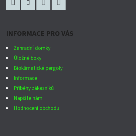
Á
P
Facebook
Instagram
WhatsApp
YouTube
A
INFORMACE PRO VÁS
T
Í
Zahradní domky
Úložné boxy
Bioklimatické pergoly
Informace
Příběhy zákazníků
Napište nám
Hodnocení obchodu