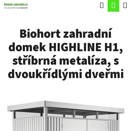
K
Hledat
Náku
Přejít
O
Zpět
Zpět
na
koší
Š
obsah
Biohort zahradní
Í
C
K
domek HIGHLINE H1,
O
P
stříbrná metalíza, s
O
dvoukřídlými dveřmi
T
Ř
E
B
U
J