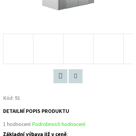
Facebook
Pinterest
Kód:
91
DETAILNÍ POPIS PRODUKTU
Průměrné
1 hodnocení
Podrobnosti hodnocení
hodnocení
Základní výbava již v ceně
: