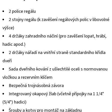
produktu
2 police regálu
je
2 stojny regálu (k zavěšení regálových polic v libovolné
5,0
výšce)
z
4 držáky zahradního náčiní (pro zavěšení lopat, hrábí,
5
hadic apod.)
hvězdiček.
2 držáky nářadí na vnitřní straně standardního křídla
dveří
Sada dveřního kování z ušlechtilé oceli s normovanou
vložkou a rezervním klíčem
Bezpečná trojnásobná závora
Integrovaný okapový žlab (včetně přípojky na 1 1/4"
(5/4") hadici)
Šrouby a kotvy pro montáž na základnu