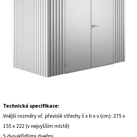
E
T
E
N
A
J
Í
T
?
Technická specifikace:
Vnější rozměry vč. převislé střechy š x h x v (cm): 275 x
HLEDAT
155 x 222 (v nejvyšším místě)
S dvoukřídlými dveřmi