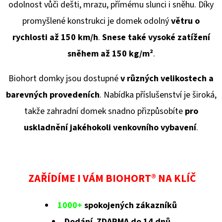
odolnost vůči dešti, mrazu, přímému slunci i sněhu. Díky
promyšlené konstrukci je domek odolný
větru o
rychlosti až 150 km/h
.
Snese také vysoké zatížení
sněhem až 150 kg/
m²
.
Biohort domky jsou dostupné
v různých velikostech a
barevných provedeních
. Nabídka příslušenství je široká,
takže zahradní domek snadno přizpůsobíte
pro
uskladnění jakéhokoli venkovního vybavení
.
ZAŘÍDÍME I VÁM BIOHORT® NA KLÍČ
1000+
spokojených zákazníků
Dodání ZDARMA do 14 dnů