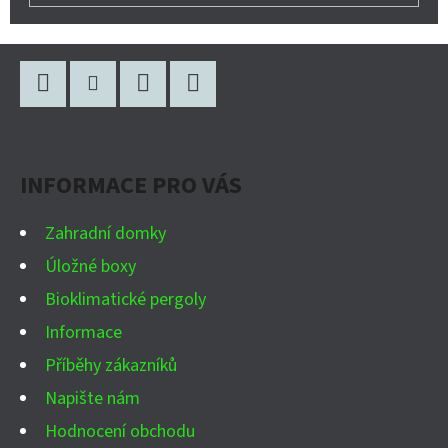
Z
Á
P
Facebook
Instagram
WhatsApp
YouTube
A
INFORMACE PRO VÁS
T
Í
Zahradní domky
Úložné boxy
Bioklimatické pergoly
Informace
Příběhy zákazníků
Napište nám
Hodnocení obchodu