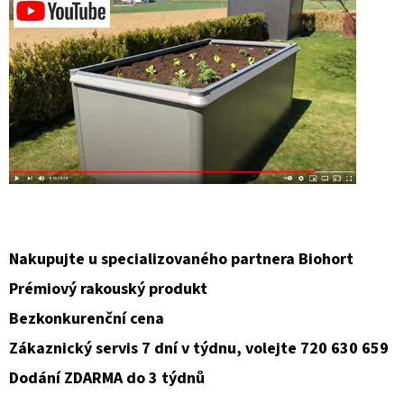
D
O
P
O
R
U
Č
U
J
E
Nakupujte u specializovaného partnera Biohort
M
Prémiový rakouský produkt
E
Bezkonkurenční cena
Zákaznický servis 7 dní v týdnu, volejte 720 630 659
Dodání ZDARMA do 3 týdnů