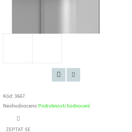
Facebook
Pinterest
Kód:
3667
Průměrné
Neohodnoceno
Podrobnosti hodnocení
hodnocení
produktu
ZEPTAT SE