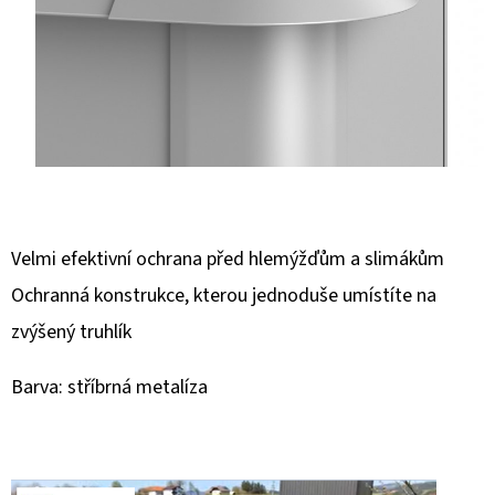
E
T
E
N
A
J
Í
T
Velmi efektivní ochrana před hlemýžďům a slimákům
?
Ochranná konstrukce, kterou jednoduše umístíte na
zvýšený truhlík
Barva: stříbrná metalíza
HLEDAT