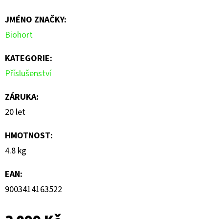
je
JMÉNO ZNAČKY
:
0,0
Biohort
z
5
KATEGORIE
:
hvězdiček.
Příslušenství
ZÁRUKA
:
20 let
HMOTNOST
:
4.8 kg
EAN
:
9003414163522