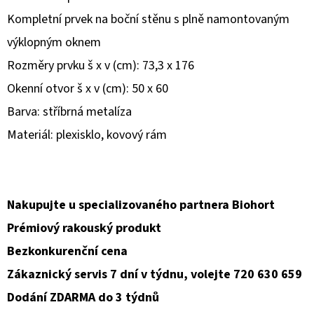
Kompletní prvek na boční stěnu s plně namontovaným
D
výklopným oknem
O
P
Rozměry prvku š x v (cm): 73,3 x 176
O
Okenní otvor š x v (cm): 50 x 60
R
Barva: stříbrná metalíza
U
Materiál: plexisklo, kovový rám
Č
U
J
E
Nakupujte u specializovaného partnera Biohort
M
Prémiový rakouský produkt
E
Bezkonkurenční cena
Zákaznický servis 7 dní v týdnu, volejte 720 630 659
Dodání ZDARMA do 3 týdnů