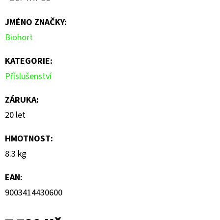
je
JMÉNO ZNAČKY
:
0,0
Biohort
z
5
KATEGORIE
:
hvězdiček.
Příslušenství
ZÁRUKA
:
20 let
HMOTNOST
:
8.3 kg
EAN
:
9003414430600