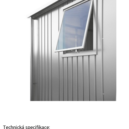
E
T
E
N
A
J
Í
T
?
HLEDAT
Technická specifikace: