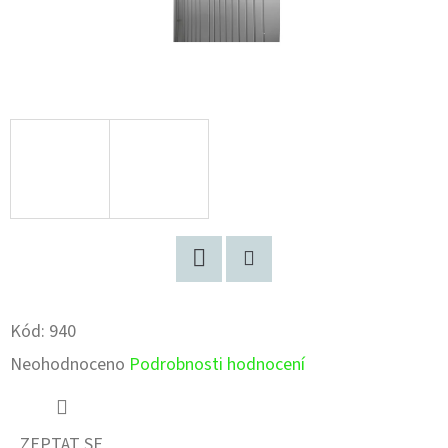
Facebook
Pinterest
Kód:
940
Průměrné
Neohodnoceno
Podrobnosti hodnocení
hodnocení
produktu
ZEPTAT SE