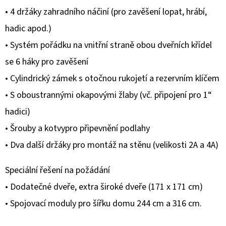
5
• 4 držáky zahradního náčiní (pro zavěšení lopat, hrábí,
hvězdiček.
hadic apod.)
• Systém pořádku na vnitřní straně obou dveřních křídel
se 6 háky pro zavěšení
• Cylindrický zámek s otočnou rukojetí a rezervním klíčem
• S oboustrannými okapovými žlaby (vč. připojení pro 1“
hadici)
• Šrouby a kotvypro připevnění podlahy
• Dva další držáky pro montáž na stěnu (velikosti 2A a 4A)
Speciální řešení na požádání
• Dodatečné dveře, extra široké dveře (171 x 171 cm)
• Spojovací moduly pro šířku domu 244 cm a 316 cm.