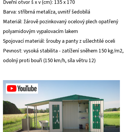
Dveřní otvor š x v (cm): 135 x 170
Barva: stříbrná metalíza, uvnitř šedobílá
D
O
Materiál: žárově pozinkovaný ocelový plech opatřený
P
polyamidovým vypalovacím lakem
O
Spojovací materiál: šrouby a panty z ušlechtilé oceli
R
U
Pevnost: vysoká stabilita - zatížení sněhem 150 kg/m2,
Č
odolný proti bouři (150 km/h, síla větru 12)
U
J
E
M
E