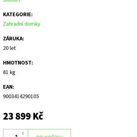
KATEGORIE
:
Zahradní domky
ZÁRUKA
:
20 let
HMOTNOST
:
81 kg
EAN
:
9003414290105
23 899 Kč