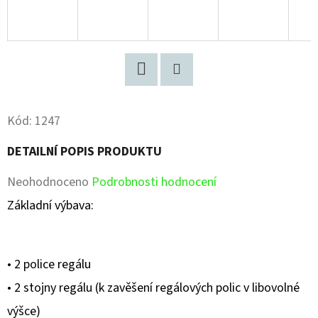
Facebook
Pinterest
Kód:
1247
DETAILNÍ POPIS PRODUKTU
Průměrné
Neohodnoceno
Podrobnosti hodnocení
hodnocení
Základní výbava:
produktu
je
• 2 police regálu
0,0
• 2 stojny regálu (k zavěšení regálových polic v libovolné
z
výšce)