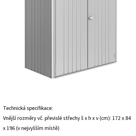
E
T
E
N
A
J
Í
T
?
Technická specifikace:
Vnější rozměry vč. převislé střechy š x h x v (cm): 172 x 84
HLEDAT
x 196 (v nejvyšším místě)