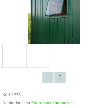
Facebook
Pinterest
Kód:
1236
Průměrné
Neohodnoceno
Podrobnosti hodnocení