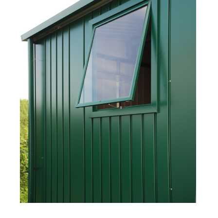
E
T
E
N
A
J
Í
T
?
HLEDAT