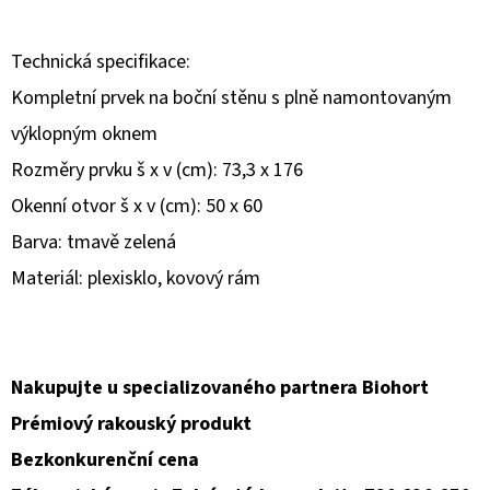
D
Technická specifikace:
O
Kompletní prvek na boční stěnu s plně namontovaným
P
O
výklopným oknem
R
Rozměry prvku š x v (cm): 73,3 x 176
U
Okenní otvor š x v (cm): 50 x 60
Č
Barva: tmavě zelená
U
J
Materiál: plexisklo, kovový rám
E
M
E
Nakupujte u specializovaného partnera Biohort
Prémiový rakouský produkt
Bezkonkurenční cena