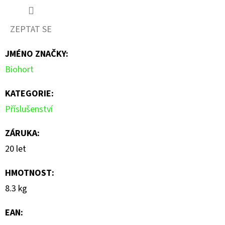
hodnocení
produktu
ZEPTAT SE
je
JMÉNO ZNAČKY
:
0,0
Biohort
z
5
KATEGORIE
:
hvězdiček.
Příslušenství
ZÁRUKA
:
20 let
HMOTNOST
:
8.3 kg
EAN
: