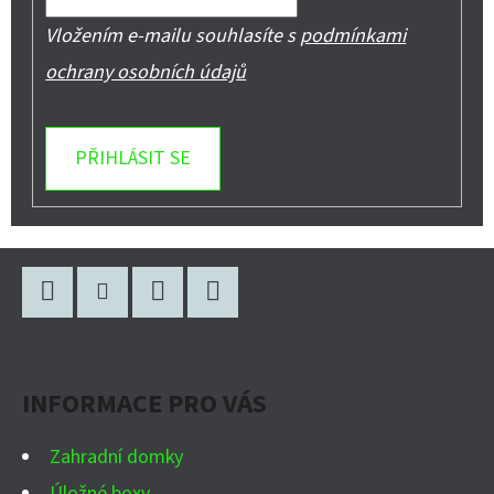
Vložením e-mailu souhlasíte s
podmínkami
ochrany osobních údajů
PŘIHLÁSIT SE
Z
Á
P
Facebook
Instagram
WhatsApp
YouTube
A
INFORMACE PRO VÁS
T
Í
Zahradní domky
Úložné boxy