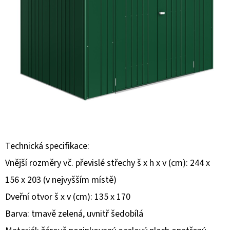
E
T
E
N
A
J
Í
T
?
Technická specifikace:
Vnější rozměry vč. převislé střechy š x h x v (cm): 244 x
156 x 203 (v nejvyšším místě)
Dveřní otvor š x v (cm): 135 x 170
HLEDAT
Barva: tmavě zelená, uvnitř šedobílá