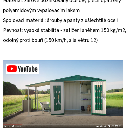
Materiál: žárově pozinkovaný ocelový plech opatřený
polyamidovým vypalovacím lakem
D
O
Spojovací materiál: šrouby a panty z ušlechtilé oceli
P
Pevnost: vysoká stabilita - zatížení sněhem 150 kg/m2,
O
odolný proti bouři (150 km/h, síla větru 12)
R
U
Č
U
J
E
M
E