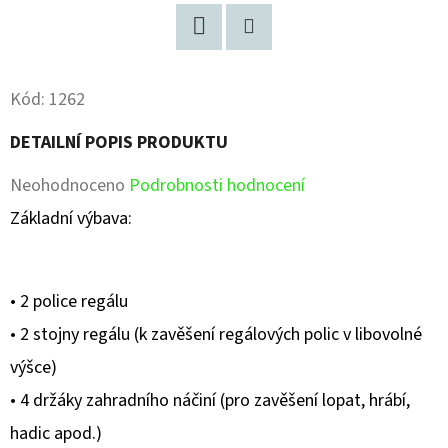
Facebook
Pinterest
Kód:
1262
DETAILNÍ POPIS PRODUKTU
Průměrné
Neohodnoceno
Podrobnosti hodnocení
hodnocení
Základní výbava:
produktu
je
• 2 police regálu
0,0
• 2 stojny regálu (k zavěšení regálových polic v libovolné
z
výšce)
5
• 4 držáky zahradního náčiní (pro zavěšení lopat, hrábí,
hvězdiček.
hadic apod.)