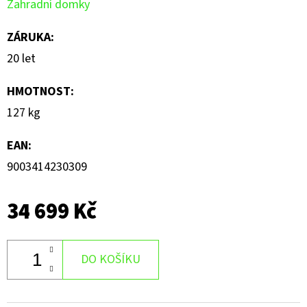
Zahradní domky
ZÁRUKA
:
20 let
HMOTNOST
:
127 kg
EAN
:
9003414230309
34 699 Kč
DO KOŠÍKU