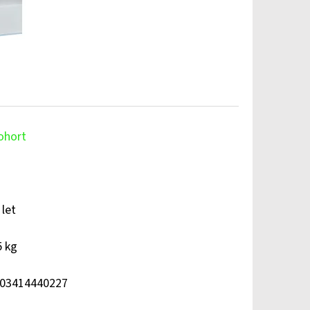
ohort
 let
5 kg
03414440227