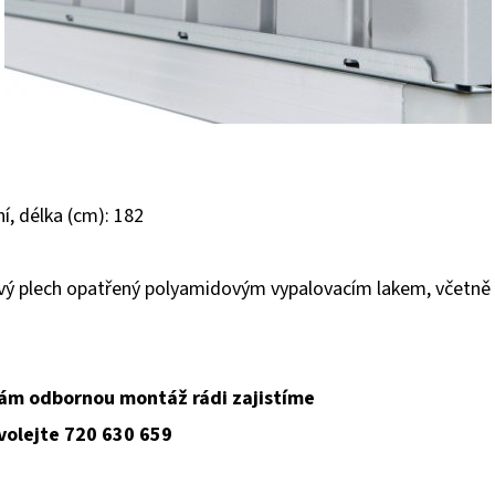
ní, délka (cm): 182
ový plech opatřený polyamidovým vypalovacím lakem, včetně
ám odbornou montáž rádi zajistíme
 volejte 720 630 659