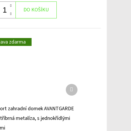
DO KOŠÍKU
rava zdarma
Další
produkt
hort zahradní domek AVANTGARDE
stříbrná metalíza, s jednokřídlými
řmi