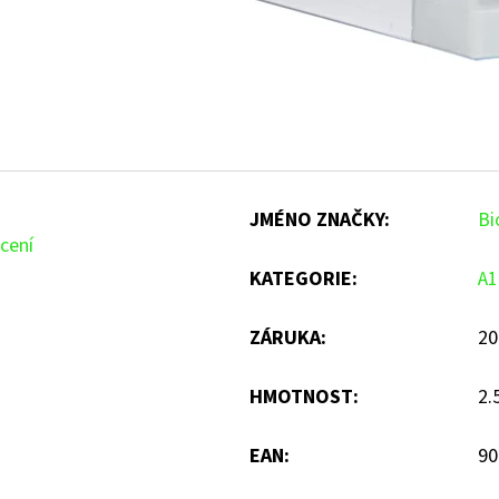
JMÉNO ZNAČKY
:
Bi
cení
KATEGORIE
:
A1
ZÁRUKA
:
20
HMOTNOST
:
2.
EAN
:
90