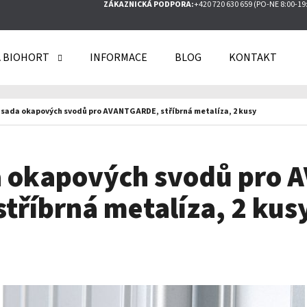
ZÁKAZNICKÁ PODPORA:
+420 720 630 659 (PO-NE 8:00-19
 BIOHORT
INFORMACE
BLOG
KONTAKT
O POTŘEBUJETE NAJÍT?
 sada okapových svodů pro AVANTGARDE, stříbrná metalíza, 2 kusy
HLEDAT
a okapových svodů pro
stříbrná metalíza, 2 kus
DOPORUČUJEME