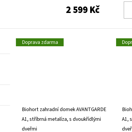
2 599 Kč
Doprava zdarma
Dop
Biohort zahradní domek AVANTGARDE
Bio
A1, stříbrná metalíza, s dvoukřídlými
A1, 
dveřmi
dve