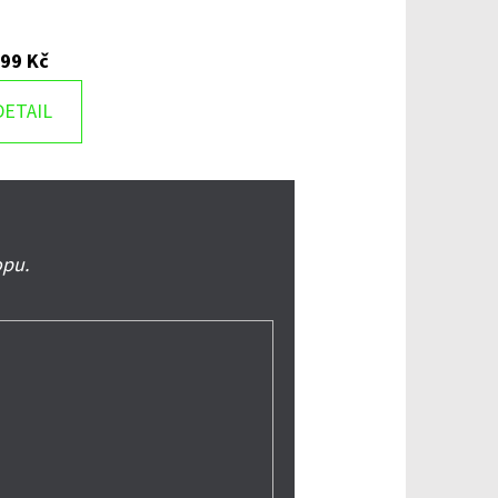
399 Kč
DETAIL
opu.