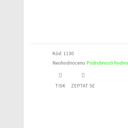
Kód:
1130
Průměrné
Neohodnoceno
Podrobnosti hodno
hodnocení
produktu
TISK
ZEPTAT SE
je
0,0
z
5