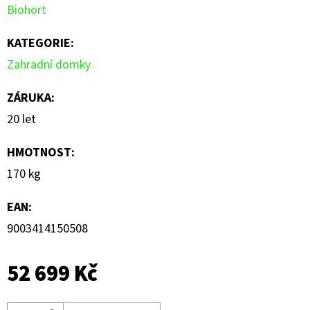
Biohort
KATEGORIE
:
Zahradní domky
ZÁRUKA
:
20 let
HMOTNOST
:
170 kg
EAN
:
9003414150508
52 699 Kč