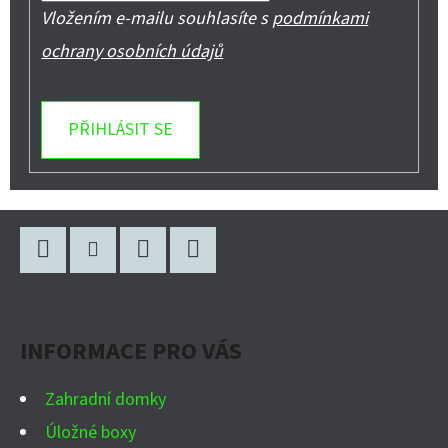
Vložením e-mailu souhlasíte s
podmínkami
ochrany osobních údajů
PŘIHLÁSIT SE
Z
Á
P
Facebook
Instagram
WhatsApp
YouTube
A
INFORMACE PRO VÁS
T
Í
Zahradní domky
Úložné boxy