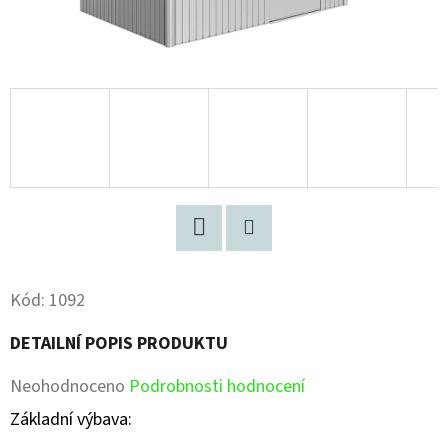
Facebook
Pinterest
Kód:
1092
DETAILNÍ POPIS PRODUKTU
Průměrné
Neohodnoceno
Podrobnosti hodnocení
hodnocení
Základní výbava: