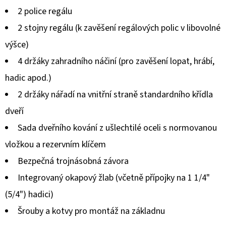
produktu
2 police regálu
je
2 stojny regálu (k zavěšení regálových polic v libovolné
0,0
výšce)
z
4 držáky zahradního náčiní (pro zavěšení lopat, hrábí,
5
hadic apod.)
hvězdiček.
2 držáky nářadí na vnitřní straně standardního křídla
dveří
Sada dveřního kování z ušlechtilé oceli s normovanou
vložkou a rezervním klíčem
Bezpečná trojnásobná závora
Integrovaný okapový žlab (včetně přípojky na 1 1/4"
(5/4") hadici)
Šrouby a kotvy pro montáž na základnu