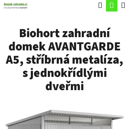
K
Hledat
Náku
Přejít
O
Zpět
Zpět
na
koší
Š
obsah
Biohort zahradní
Í
C
K
domek AVANTGARDE
O
P
A5, stříbrná metalíza,
O
s jednokřídlými
T
Ř
dveřmi
E
B
U
J