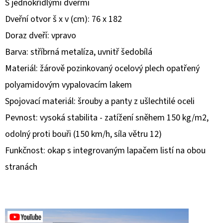
S jednokřídlými dveřmi
Dveřní otvor š x v (cm): 76 x 182
D
O
Doraz dveří: vpravo
P
Barva: stříbrná metalíza, uvnitř šedobílá
O
Materiál: žárově pozinkovaný ocelový plech opatřený
R
polyamidovým vypalovacím lakem
U
Č
Spojovací materiál: šrouby a panty z ušlechtilé oceli
U
Pevnost: vysoká stabilita - zatížení sněhem 150 kg/m2,
J
odolný proti bouři (150 km/h, síla větru 12)
E
M
Funkčnost: okap s integrovaným lapačem listí na obou
E
stranách