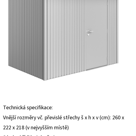
E
T
E
N
A
J
Í
T
?
Technická specifikace:
Vnější rozměry vč. převislé střechy š x h x v (cm): 260 x
HLEDAT
222 x 218 (v nejvyšším místě)