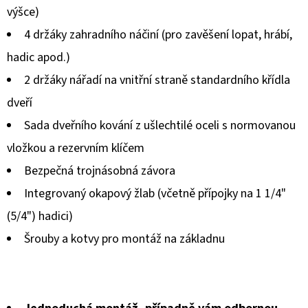
výšce)
z
4 držáky zahradního náčiní (pro zavěšení lopat, hrábí,
5
hadic apod.)
hvězdiček.
2 držáky nářadí na vnitřní straně standardního křídla
dveří
Sada dveřního kování z ušlechtilé oceli s normovanou
vložkou a rezervním klíčem
Bezpečná trojnásobná závora
Integrovaný okapový žlab (včetně přípojky na 1 1/4"
(5/4") hadici)
Šrouby a kotvy pro montáž na základnu