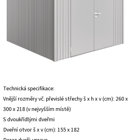
E
T
E
N
A
J
Í
T
?
Technická specifikace:
Vnější rozměry vč. převislé střechy š x h x v (cm): 260 x
300 x 218 (v nejvyšším místě)
S dvoukřídlými dveřmi
HLEDAT
Dveřní otvor š x v (cm): 155 x 182