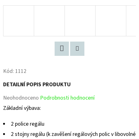
Facebook
Pinterest
Kód:
1112
DETAILNÍ POPIS PRODUKTU
Průměrné
Neohodnoceno
Podrobnosti hodnocení
hodnocení
Základní výbava:
produktu
2 police regálu
je
2 stojny regálu (k zavěšení regálových polic v libovolné
0,0