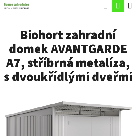
K
Hledat
Náku
Přejít
O
Zpět
Zpět
na
koší
Š
obsah
Biohort zahradní
Í
C
K
domek AVANTGARDE
O
P
A7, stříbrná metalíza,
O
s dvoukřídlými dveřmi
T
Ř
E
B
U
J