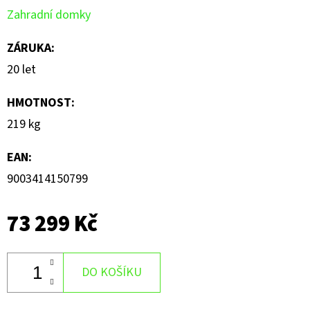
Zahradní domky
ZÁRUKA
:
20 let
HMOTNOST
:
219 kg
EAN
:
9003414150799
73 299 Kč
DO KOŠÍKU