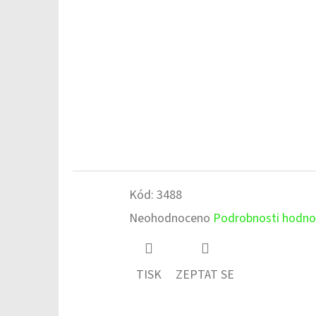
Kód:
3488
Průměrné
Neohodnoceno
Podrobnosti hodno
hodnocení
produktu
TISK
ZEPTAT SE
je
0,0