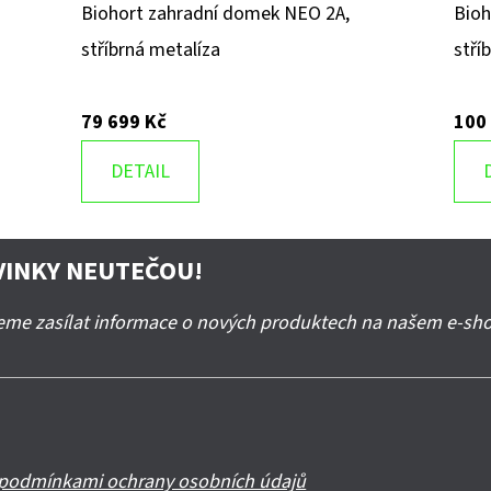
Biohort zahradní domek NEO 2A,
Bioh
stříbrná metalíza
stří
79 699 Kč
100
DETAIL
VINKY NEUTEČOU!
deme zasílat informace o nových produktech na našem e-sh
podmínkami ochrany osobních údajů