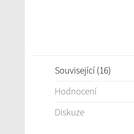
z
5
hvězdiček.
Související (16)
Hodnocení
Diskuze