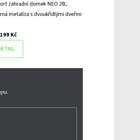
ort zahradní domek NEO 2B,
brná metalíza s dvoukřídlými dveřmi
 199 Kč
DETAIL
opu.