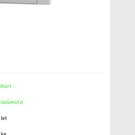
ohort
íslušenství
 let
 kg