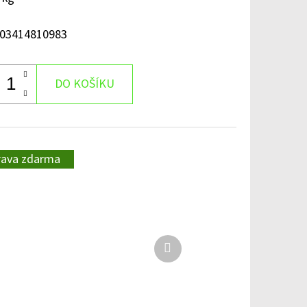
03414810983
DO KOŠÍKU
rava zdarma
Další
produkt