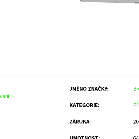
JMÉNO ZNAČKY
:
Bi
cení
KATEGORIE
:
Př
ZÁRUKA
:
20
HMOTNOST
:
64