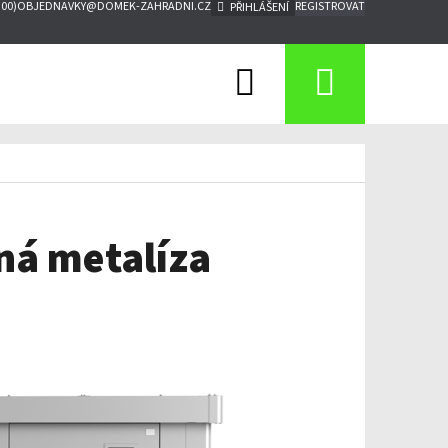
:00)
OBJEDNAVKY@DOMEK-ZAHRADNI.CZ
REGISTROVAT
PŘIHLÁŠENÍ
Hledat
Nákupn
košík
rná metalíza