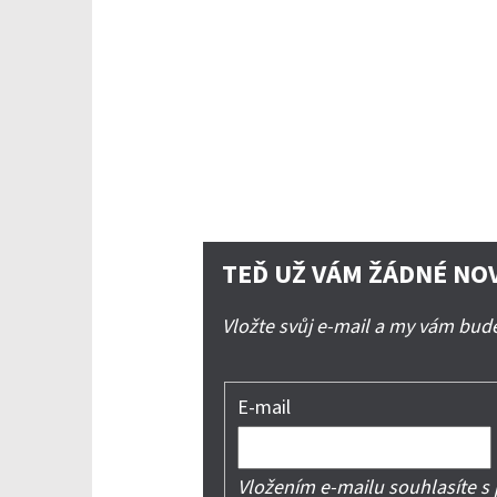
TEĎ UŽ VÁM ŽÁDNÉ NO
Vložte svůj e-mail a my vám bu
E-mail
Vložením e-mailu souhlasíte s