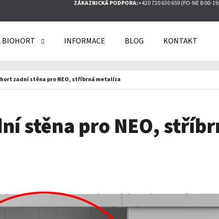
ZÁKAZNICKÁ PODPORA:
+420 720 630 659 (PO-NE 8:00-19
 BIOHORT
INFORMACE
BLOG
KONTAKT
O POTŘEBUJETE NAJÍT?
hort zadní stěna pro NEO, stříbrná metalíza
HLEDAT
ní stěna pro NEO, stříb
DOPORUČUJEME