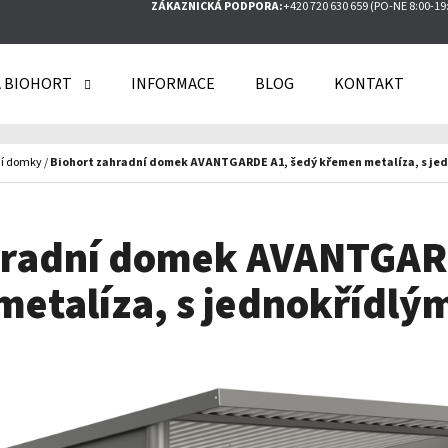
ZÁKAZNICKÁ PODPORA:
+420 720 630 659 (PO-NE 8:00-19
 BIOHORT
INFORMACE
BLOG
KONTAKT
O POTŘEBUJETE NAJÍT?
í domky
/
Biohort zahradní domek AVANTGARDE A1, šedý křemen metalíza, s jed
HLEDAT
hradní domek AVANTGAR
etalíza, s jednokřídlý
DOPORUČUJEME