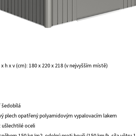
 x h x v (cm): 180 x 220 x 218 (v nejvyšším místě)
 šedobílá
ový plech opatřený polyamidovým vypalovacím lakem
 ušlechtilé oceli
 sněhem 150 kg/m2, odolný proti bouři (150 km/h, síla větru 