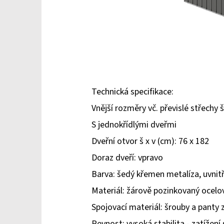
Technická specifikace:
Vnější rozměry vč. převislé střechy š
S jednokřídlými dveřmi
Dveřní otvor š x v (cm): 76 x 182
Doraz dveří: vpravo
Barva: šedý křemen metalíza, uvnitř
Materiál: žárově pozinkovaný ocel
Spojovací materiál: šrouby a panty z
Pevnost: vysoká stabilita - zatížení