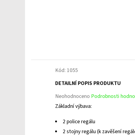
Kód:
1055
DETAILNÍ POPIS PRODUKTU
Průměrné
Neohodnoceno
Podrobnosti hodno
hodnocení
Základní výbava:
produktu
2 police regálu
je
2 stojny regálu (k zavěšení regál