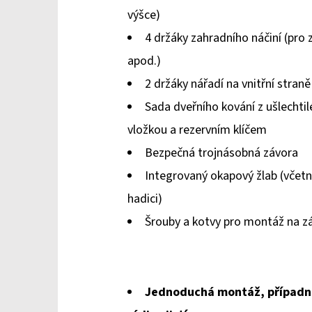
0,0
výšce)
z
4 držáky zahradního náčiní (pro z
5
apod.)
hvězdiček.
2 držáky nářadí na vnitřní straně
Sada dveřního kování z ušlechti
vložkou a rezervním klíčem
Bezpečná trojnásobná závora
Integrovaný okapový žlab (včetně
hadici)
Šrouby a kotvy pro montáž na z
Jednoduchá montáž, případ