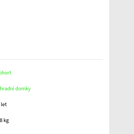
ohort
hradní domky
 let
8 kg