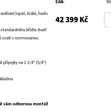
EAN
:
90
avěšení lopat, hrábí, hadic
42 399 Kč
 standardního křídla dveří
lé oceli s normovanou
 přípojky na 1 1/4" (5/4")
ákladnu
ně vám odbornou montáž