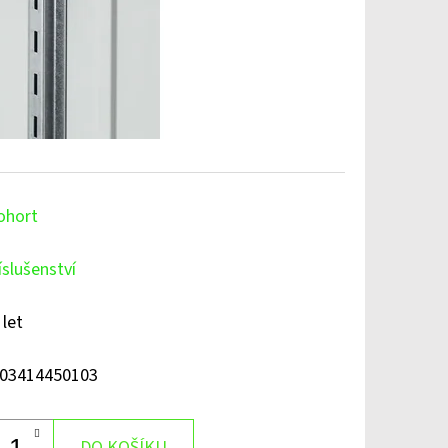
ohort
íslušenství
 let
03414450103
DO KOŠÍKU