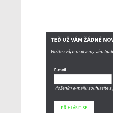
TEĎ UŽ VÁM ŽÁDNÉ NO
Vložte svůj e-mail a my vám bu
E-mail
Vložením e-mailu souhlasíte s
PŘIHLÁSIT SE