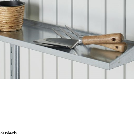
vý plech