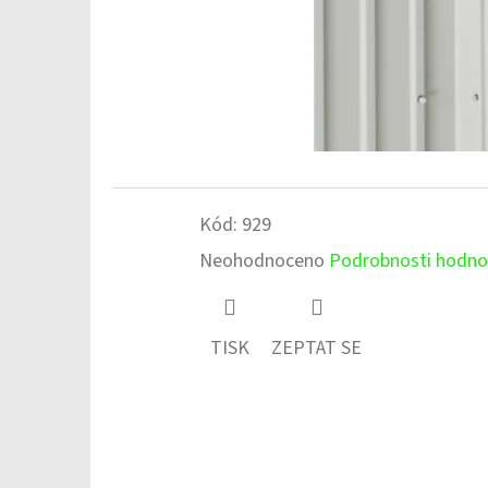
Kód:
929
Průměrné
Neohodnoceno
Podrobnosti hodno
hodnocení
produktu
TISK
ZEPTAT SE
je
0,0
z
5