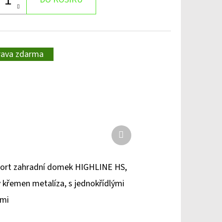
rava zdarma
Další
produkt
ort zahradní domek HIGHLINE HS,
 křemen metalíza, s jednokřídlými
řmi