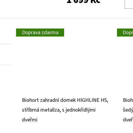
1 699 Kč
Doprava zdarma
Dop
Biohort zahradní domek HIGHLINE HS,
Bioh
stříbrná metalíza, s jednokřídlými
šedý
dveřmi
dve