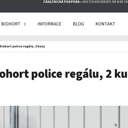
ZÁKAZNICKÁ PODPORA:
+420 720 630 659 (PO-NE 8:00-19
 BIOHORT
INFORMACE
BLOG
KONTAKT
O POTŘEBUJETE NAJÍT?
Biohort police regálu, 2 kusy
HLEDAT
ohort police regálu, 2 k
DOPORUČUJEME