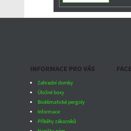
Z
Á
P
A
INFORMACE PRO VÁS
FAC
T
Í
Zahradní domky
Úložné boxy
Bioklimatické pergoly
Informace
Příběhy zákazníků