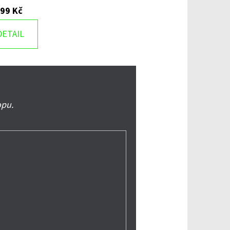
999 Kč
DETAIL
opu.