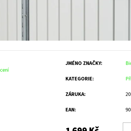
JMÉNO ZNAČKY
:
Bi
cení
KATEGORIE
:
Př
ZÁRUKA
:
20
EAN
:
90