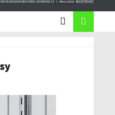
:00)
OBJEDNAVKY@DOMEK-ZAHRADNI.CZ
REGISTROVAT
PŘIHLÁŠENÍ
Hledat
Nákupn
košík
usy