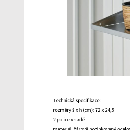
Technická specifikace:
rozměry š x h (cm): 72 x 24,5
2 police v sadě
materiál: žárově pozinkovaný ocelo