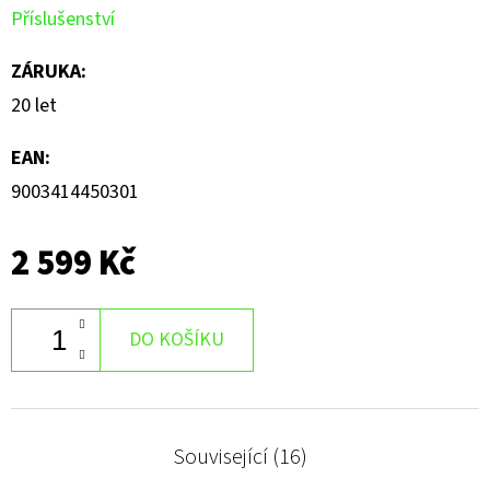
hvězdiček.
Příslušenství
ZÁRUKA
:
20 let
EAN
:
9003414450301
2 599 Kč
DO KOŠÍKU
Související (16)