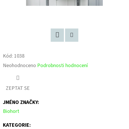
Facebook
Pinterest
Kód:
1038
Průměrné
Neohodnoceno
Podrobnosti hodnocení
hodnocení
produktu
ZEPTAT SE
je
JMÉNO ZNAČKY
:
0,0
Biohort
z
5
KATEGORIE
: