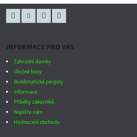
Z
Á
P
Facebook
Instagram
WhatsApp
YouTube
A
INFORMACE PRO VÁS
T
Í
Zahradní domky
Úložné boxy
Bioklimatické pergoly
Informace
Příběhy zákazníků
Napište nám
Hodnocení obchodu