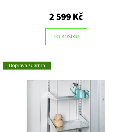
D
2 599 Kč
O
P
O
DO KOŠÍKU
R
U
Č
Doprava zdarma
U
J
E
M
E