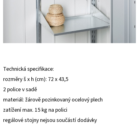
E
T
E
N
A
J
Í
Technická specifikace:
T
rozměry š x h (cm): 72 x 43,5
?
2 police v sadě
materiál: žárově pozinkovaný ocelový plech
zatížení max. 15 kg na polici
regálové stojny nejsou součástí dodávky
HLEDAT