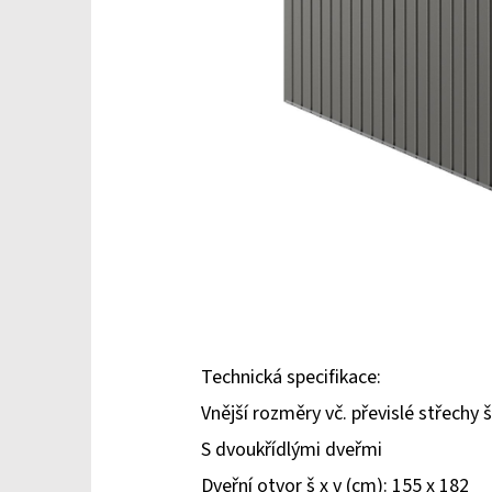
Technická specifikace:
Vnější rozměry vč. převislé střechy š
S dvoukřídlými dveřmi
Dveřní otvor š x v (cm): 155 x 182