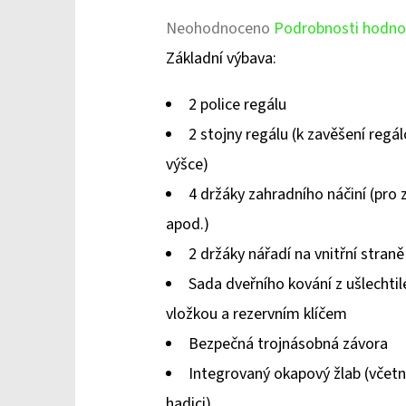
Průměrné
Neohodnoceno
Podrobnosti hodno
hodnocení
Základní výbava:
produktu
2 police regálu
je
2 stojny regálu (k zavěšení regál
0,0
výšce)
z
4 držáky zahradního náčiní (pro z
5
apod.)
hvězdiček.
2 držáky nářadí na vnitřní straně
Sada dveřního kování z ušlechti
vložkou a rezervním klíčem
Bezpečná trojnásobná závora
Integrovaný okapový žlab (včetně
hadici)