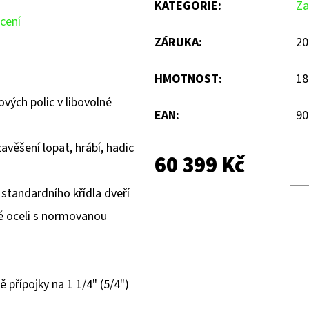
KATEGORIE
:
Za
cení
ZÁRUKA
:
20
HMOTNOST
:
18
ových polic v libovolné
EAN
:
90
avěšení lopat, hrábí, hadic
60 399 Kč
 standardního křídla dveří
lé oceli s normovanou
 přípojky na 1 1/4" (5/4")