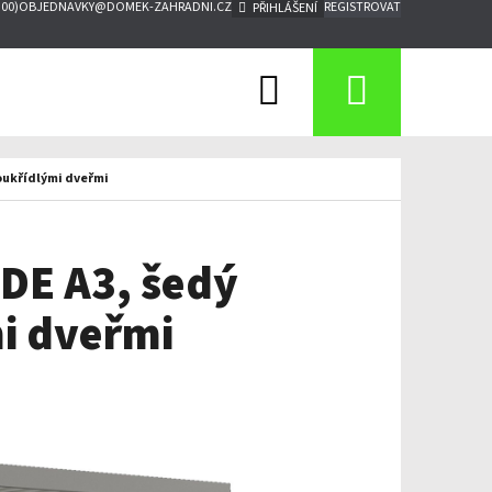
:00)
OBJEDNAVKY@DOMEK-ZAHRADNI.CZ
REGISTROVAT
PŘIHLÁŠENÍ
Hledat
Nákupn
košík
oukřídlými dveřmi
DE A3, šedý
i dveřmi