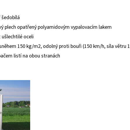
 šedobílá
ový plech opatřený polyamidovým vypalovacím lakem
 ušlechtilé oceli
 sněhem 150 kg/m2, odolný proti bouři (150 km/h, síla větru 
ačem listí na obou stranách