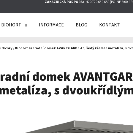
ZÁKAZNICKÁ PODPORA:
+420 720 630 659 (PO-NE 8:00-19
 BIOHORT
INFORMACE
BLOG
KONTAKT
O POTŘEBUJETE NAJÍT?
í domky
/
Biohort zahradní domek AVANTGARDE A3, šedý křemen metalíza, s dv
HLEDAT
hradní domek AVANTGAR
metalíza, s dvoukřídlým
DOPORUČUJEME